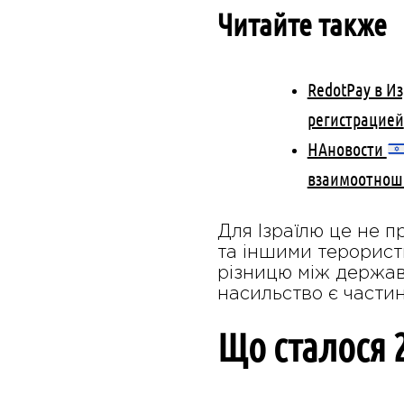
Читайте также
RedotPay в И
регистрацией
НАновости
взаимоотноше
Для Ізраїлю це не п
та іншими терорист
різницю між державо
насильство є части
Що сталося 2