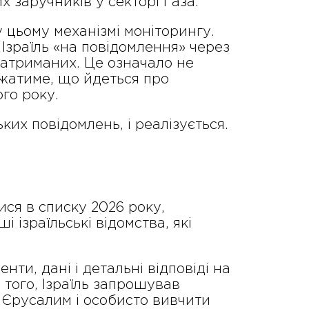
х заручників у секторі Газа.
 цьому механізмі моніторингу.
Ізраїль «на повідомлення» через
атриманих. Це означало не
жатиме, що йдеться про
го року.
ьких повідомлень, і реалізується.
ися в списку 2026 року,
 ізраїльські відомства, які
ти, дані і детальні відповіді на
 того, Ізраїль запрошував
и Єрусалим і особисто вивчити