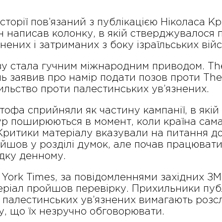
сторії пов’язаний з публікацією Ніколаса Кр
ін написав колонку, в якій стверджувалося
нених і затриманих з боку ізраїльських вій
азу стала гучним міжнародним приводом. Th
ль заявив про намір подати позов проти Th
ильство проти палестинських ув’язнених.
істофа сприйняли як частину кампанії, в які
тур поширюються в момент, коли країна сам
ритики матеріалу вказували на питання до 
ийшов у розділі думок, але почав працюват
дку денному.
ork Times, за повідомленнями західних ЗМІ
еріал пройшов перевірку. Прихильники пуб
палестинських ув’язнених вимагають розсл
му, що їх незручно обговорювати.