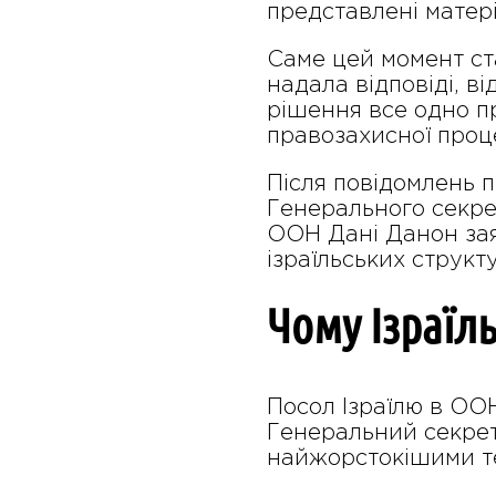
представлені матер
Саме цей момент ста
надала відповіді, в
рішення все одно п
правозахисної проц
Після повідомлень 
Генерального секрет
ООН Дані Данон зая
ізраїльських структ
Чому Ізраїл
Посол Ізраїлю в ОО
Генеральний секрет
найжорстокішими те