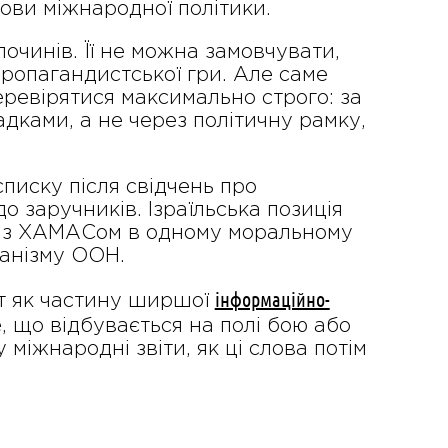
мови міжнародної політики.
очинів. Її не можна замовчувати,
ропагандистської гри. Але саме
перевірятися максимально строго: за
дками, а не через політичну рамку,
писку після свідчень про
о заручників. Ізраїльська позиція
лю з ХАМАСом в одному моральному
ханізму ООН.
інформаційно-
ет як частину ширшої
е, що відбувається на полі бою або
 міжнародні звіти, як ці слова потім