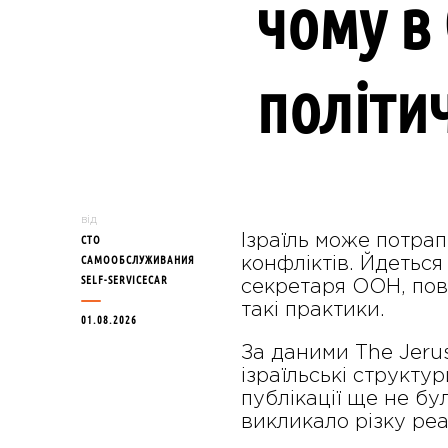
чому в
політи
від
Ізраїль може потра
СТО
САМООБСЛУЖИВАНИЯ
конфліктів. Йдеться 
SELF-SERVICECAR
секретаря ООН, пов’
такі практики.
01.08.2026
За даними The Jerus
ізраїльські структу
публікації ще не бу
викликало різку ре