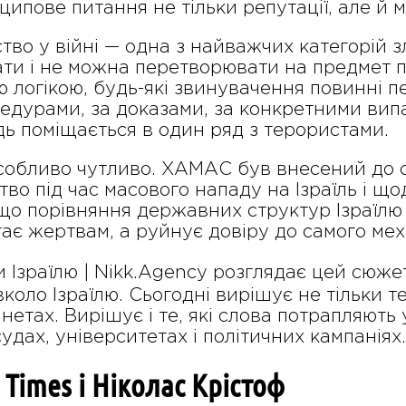
ципове питання не тільки репутації, але й 
во у війні — одна з найважчих категорій зл
ти і не можна перетворювати на предмет п
ою логікою, будь-які звинувачення повинні 
едурами, за доказами, за конкретними випа
ідь поміщається в один ряд з терористами.
особливо чутливо. ХАМАС був внесений до с
во під час масового нападу на Ізраїль і щод
 що порівняння державних структур Ізраї
гає жертвам, а руйнує довіру до самого ме
Ізраїлю | Nikk.Agency розглядає цей сюж
коло Ізраїлю. Сьогодні вирішує не тільки т
етах. Вирішує і те, які слова потрапляють у
судах, університетах і політичних кампаніях.
 Times і Ніколас Крістоф