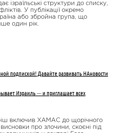
є ізраїльські структури до списку,
ліктів. У публікації окремо
раїна або збройна група, що
ше один рік.
рной подпиской! Давайте развивать НАновости
рывает Израиль — и приглашает всех
рріш включив ХАМАС до щорічного
 висновки про злочини, скоєні під