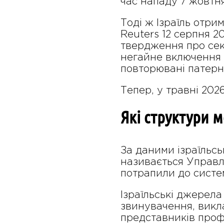
час нападу 7 жовтня
Тоді ж Ізраїль отри
Reuters 12 серпня 2
твердження про сек
негайне включення 
повторювані патерни
Тепер, у травні 2026
Які структури 
За даними ізраїльсь
називається Управлі
потрапили до систе
Ізраїльські джерела
звинувачення, викла
представників профі