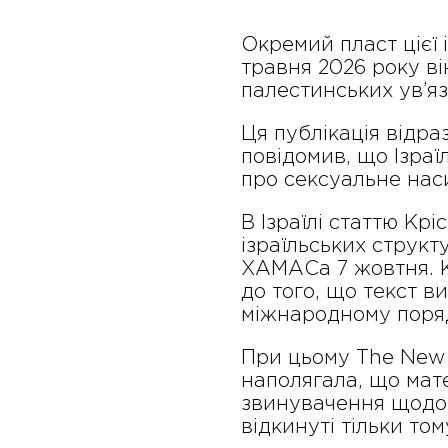
Окремий пласт цієї і
травня 2026 року в
палестинських ув’яз
Ця публікація відр
повідомив, що Ізраї
про сексуальне нас
В Ізраїлі статтю Кр
ізраїльських струк
ХАМАСа 7 жовтня. К
до того, що текст в
міжнародному поря
При цьому The New Y
наполягала, що мат
звинувачення щодо 
відкинуті тільки то