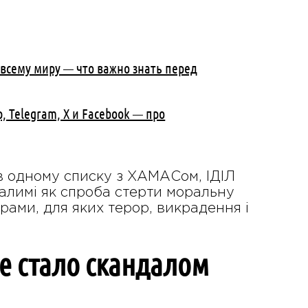
 всему миру — что важно знать перед
, Telegram, X и Facebook — про
 в одному списку з ХАМАСом, ІДІЛ
алимі як спроба стерти моральну
урами, для яких терор, викрадення і
це стало скандалом