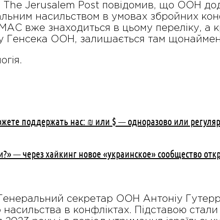
 The Jerusalem Post повідомив, що ООН дода
альним насильством в умовах збройних конф
МАС вже знаходиться в цьому переліку, а к
у Генсека ООН, залишається там щонаймен
огія.
ожете поддержать нас: ₪ или $ — одноразово или регуля
и?» — через хайкинг новое «украинское» сообщество отк
 Генеральний секретар ООН Антоніу Гуте
о насильства в конфліктах. Підставою стали