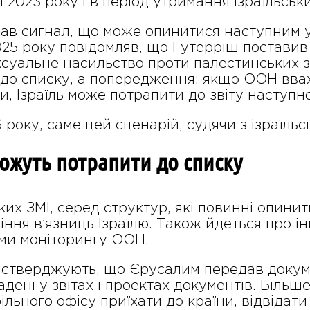
 2023 року і в період утримання ізраїльськи
мав сигнал, що може опинитися наступним у
025 року повідомляв, що Гутерріш поставив 
суальне насильство проти палестинських з
до списку, а попередження: якщо ООН вва
, Ізраїль може потрапити до звіту наступно
 року, саме цей сценарій, судячи з ізраїльс
можуть потрапити до списку
ких ЗМІ, серед структур, які повинні опинит
ння в’язниць Ізраїлю. Також йдеться про інші
ми моніторингу ООН.
 стверджують, що Єрусалим передав докумен
дені у звітах і проектах документів. Більше
льного офісу приїхати до країни, відвідат