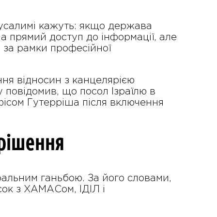
русалимі кажуть: якщо держава
ла прямий доступ до інформації, але
 за рамки професійної
ння відносин з канцелярією
 повідомив, що посол Ізраїлю в
ісом Гутерріша після включення
 рішення
альним ганьбою. За його словами,
ок з ХАМАСом, ІДІЛ і