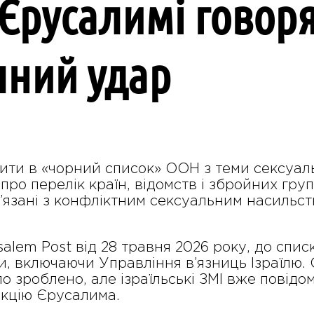
 Єрусалимі говор
чний удар
пити в «чорний список» ООН з теми сексуал
про перелік країн, відомств і збройних груп
язані з конфліктним сексуальним насильств
alem Post від 28 травня 2026 року, до спи
ри, включаючи Управління в’язниць Ізраїлю
ло зроблено, але ізраїльські ЗМІ вже повід
акцію Єрусалима.