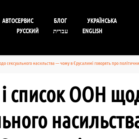
уговування Self-Service Car
АВТОСЕРВИС
БЛОГ
УКРАЇНСЬКА
РУССКИЙ
עברית
ENGLISH
одо сексуального насильства — чому в Єрусалимі говорять про політичн
ь і список ООН що
льного насильств