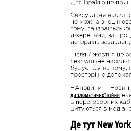
Для Ізраїлю це прин
Сексуальне насильст
не можна знецінюва
тому, за ізраїльськ
джерелами, за проц
де Ізраїль заздалег
Після 7 жовтня це 
сексуальне насильст
будується на тому,
просторі не допома
НАновини — Новини 
дипломатичної війни
нав
в переговорних кабін
цитуються в медіа, 
Де тут New York