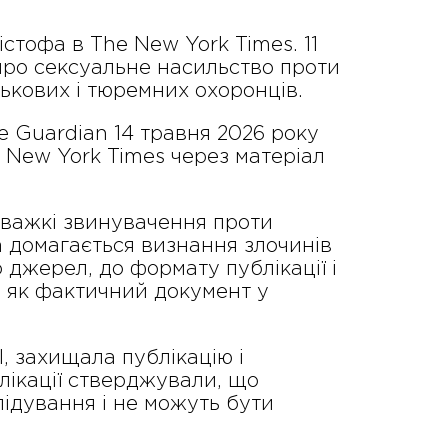
істофа в The New York Times. 11
 про сексуальне насильство проти
ськових і тюремних охоронців.
e Guardian 14 травня 2026 року
e New York Times через матеріал
й важкі звинувачення проти
а домагається визнання злочинів
джерел, до формату публікації і
и як фактичний документ у
, захищала публікацію і
лікації стверджували, що
ідування і не можуть бути