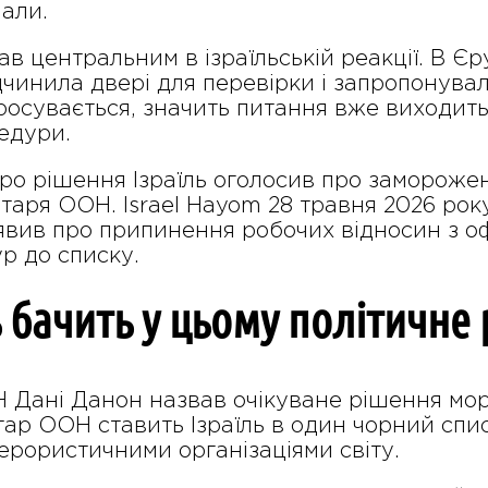
іали.
в центральним в ізраїльській реакції. В Є
ідчинила двері для перевірки і запропонува
росувається, значить питання вже виходить
едури.
про рішення Ізраїль оголосив про замороже
аря ООН. Israel Hayom 28 травня 2026 року
вив про припинення робочих відносин з оф
ур до списку.
ь бачить у цьому політичне
Н Дані Данон назвав очікуване рішення мор
ар ООН ставить Ізраїль в один чорний спис
рористичними організаціями світу.