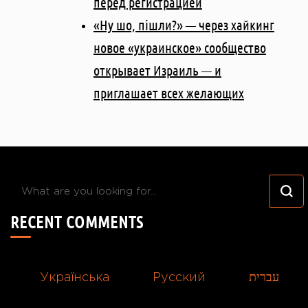
перед регистрацией
«Ну шо, пішли?» — через хайкинг
новое «украинское» сообщество
открывает Израиль — и
приглашает всех желающих
Looking
for
RECENT COMMENTS
Something?
Українська
Русский
עברית