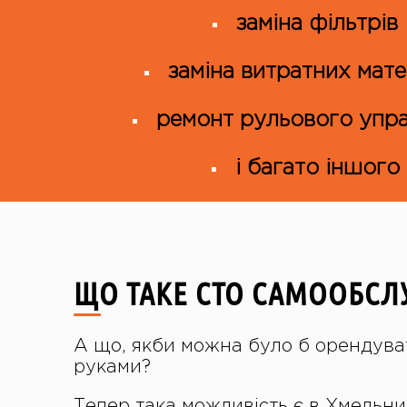
заміна фільтрів
заміна витратних мате
ремонт рульового упра
і багато іншого
ЩО ТАКЕ СТО САМООБСЛ
А що, якби можна було б орендува
руками?
Тепер така можливість є в Хмельни