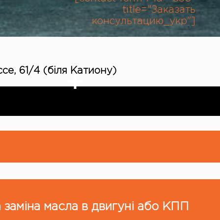
title="Заказать
консультацию_укр"]
се, 61/4 (біля Катиону)
 заміна масла в двигуні або КПП