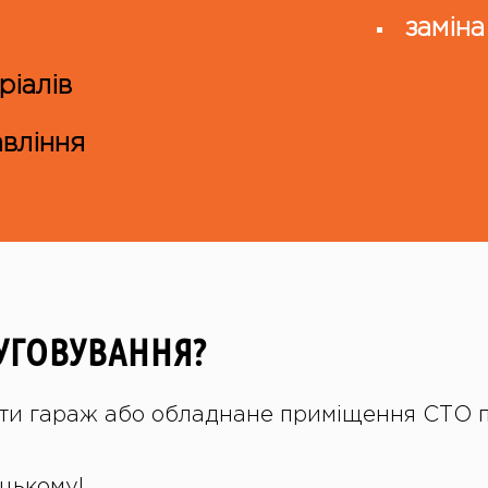
заміна
ріалів
вління
УГОВУВАННЯ?
ти гараж або обладнане приміщення СТО п
цькому!