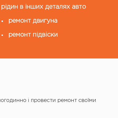
 рідин в інших деталях авто
ремонт двигуна
ремонт підвіски
огодинно і провести ремонт своїми