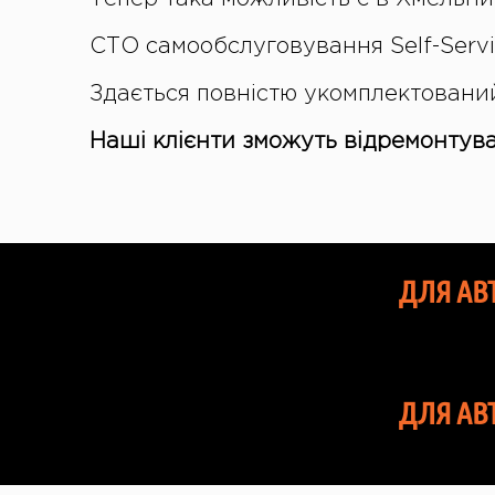
СТО самообслуговування Self-Servi
Здається повністю укомплектований
Наші клієнти зможуть відремонтува
ДЛЯ АВ
ДЛЯ АВ