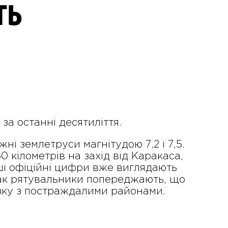
ть
а останні десятиліття.
ні землетруси магнітудою 7,2 і 7,5.
 кілометрів на захід від Каракаса,
ші офіційні цифри вже виглядають
нак рятувальники попереджають, що
’язку з постраждалими районами.