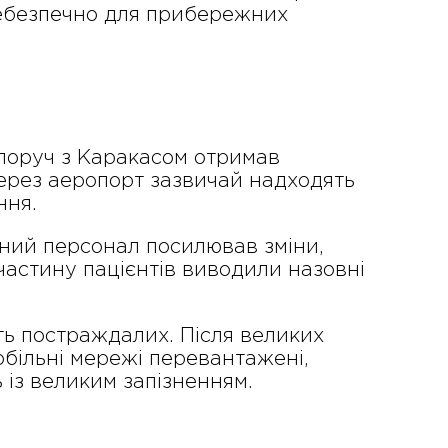
небезпечно для прибережних
поруч з Каракасом отримав
ерез аеропорт зазвичай надходять
ння.
ний персонал посилював зміни,
астину пацієнтів виводили назовні
ть постраждалих. Після великих
обільні мережі перевантажені,
 із великим запізненням.