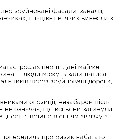
видно зруйновані фасади, завали,
нчиках, і пацієнтів, яких винесли з
 катастрофах перші дані майже
ричина — люди можуть залишатися
вальників через зруйновані дороги,
авниками опозиції, незабаром після
 не означає, що всі вони загинули
адності з встановленням зв’язку з
 попередила про ризик набагато