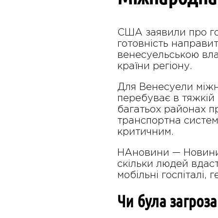
США заявили про го
готовність направи
венесуельською вла
країни регіону.
Для Венесуели міжн
перебуває в тяжкій 
багатьох районах пр
транспортна систем
критичним.
НАновини — Новини 
скільки людей вдаст
мобільні госпіталі,
Чи була загроза