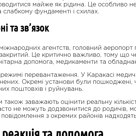
 поводитися майже як рідина. Це особливо 
а слабкому фундаменті і схилах.
ні та зв’язок
міжнародних агентств, головний аеропорт 
закритий. Це критично важливо, тому що ч
нітарна допомога, медикаменти та обладна
 режимі перевантаження. У Каракасі медич
ених. Окремі установи були пошкоджені, ч
них поштовхів і руйнувань.
м також заважають оцінити реальну кількіс
асто не можуть додзвонитися до родичів, м
 повідомлення з окремих районів надходять
реакція та допомога