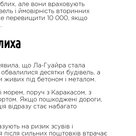
иблих, але вони враховують
вель і ймовірність вторинних
оже перевищити 10 000, якщо
.
лиха
аявила, що Ла-Гуайра стала
 обвалилися десятки будівель, а
и живих під бетоном і металом.
 морем, поруч з Каракасом, з
ортом. Якщо пошкоджені дороги,
ія відразу стає набагато
зують на ризик зсувів і
 після сильних поштовхів втрачає