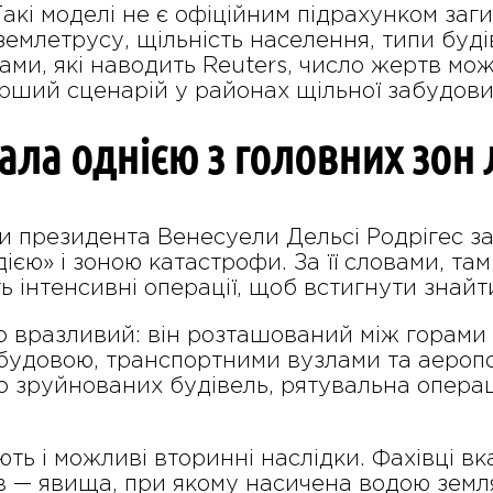
акі моделі не є офіційним підрахунком заг
землетрусу, щільність населення, типи буді
ками, які наводить Reuters, число жертв м
ірший сценарій у районах щільної забудови
ала однією з головних зон 
и президента Венесуели Дельсі Родрігес з
єю» і зоною катастрофи. За її словами, там
 інтенсивні операції, щоб встигнути знайт
 вразливий: він розташований між горами і
будовою, транспортними вузлами та аероп
до зруйнованих будівель, рятувальна операц
ь і можливі вторинні наслідки. Фахівці вка
в — явища, при якому насичена водою земля