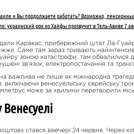
раиле и Вы продолжаете работать? Возможно, пенсионны
Sho: украинский рок из Хайфы прозвучит в Тель-Авиве 7 ав
али Каракас, прибережний штат Ла-Гуайра
жжя. Саме там зараз тривають найінтенсив
уайру зоною катастрофи: там обвалилися 
рушені зв’язок, електропостачання та тран
на важлива не лише як міжнародна трагедія.
, включаючи венесуельську єврейську гром
емлетрус може за хвилини перетворити місь
у Венесуелі
штовх стався ввечері 24 червня. Через кіл