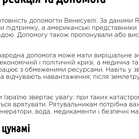
товність допомогти Венесуелі. За даними 
ти підтримку, а американські представники
дою. Допомогу також пропонували або вис
ародна допомога може мати вирішальне зна
економічній і політичній кризі, а медична 
ацює з обмеженими ресурсами. Навіть у зви
а відчувають навантаження; після землетр
Ізраїлю звертає увагу: при таких катастро
ься врятувати. Рятувальникам потрібна важ
 генератори, вода, медикаменти і безпечні 
 цунамі