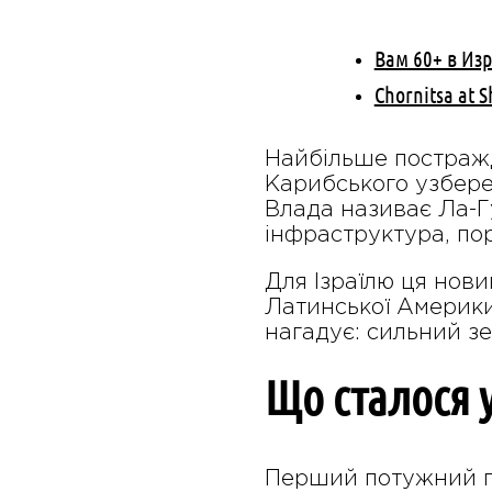
Вам 60+ в Из
Chornitsa at 
Найбільше постражд
Карибського узбере
Влада називає Ла-Г
інфраструктура, по
Для Ізраїлю ця нови
Латинської Америки
нагадує: сильний з
Що сталося 
Перший потужний по