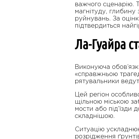
важчого сценарію. Т
магнітуду, глибину 
руйнувань. За оцін
підтвердиться найг
Ла-Гуайра ст
Виконуюча обов’язк
«справжньою трагеді
рятувальники ведуть
Цей регіон особливо
щільною міською за
мости або під’їзди 
складнішою.
Ситуацію ускладнюют
розрідження ґрунті