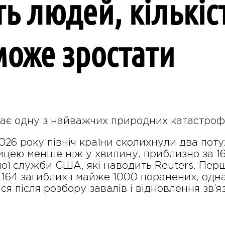
ь людей, кількіс
може зростати
є одну з найважчих природних катастроф з
026 року північ країни сколихнули два потуж
ицею менше ніж у хвилину, приблизно за 160
ної служби США, які наводить Reuters. Пер
164 загиблих і майже 1000 поранених, од
ся після розбору завалів і відновлення зв