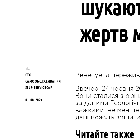
шукают
жертв 
від
Венесуела пережива
СТО
САМООБСЛУЖИВАНИЯ
SELF-SERVICECAR
Ввечері 24 червня 2
Вони сталися з різн
01.08.2026
за даними Геологіч
важкими: не менше 
дані можуть змінити
Читайте также