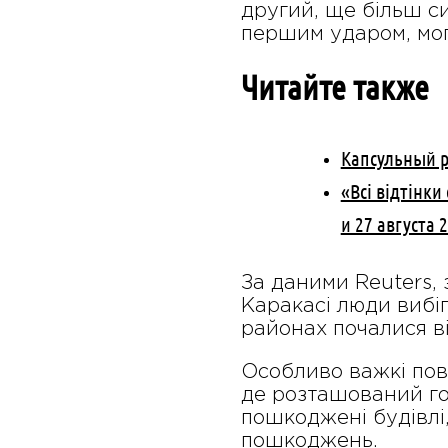
другий, ще більш с
першим ударом, мог
Читайте также
Капсульный р
«Всі відтінк
и 27 августа 
За даними Reuters, 
Каракасі люди вибіг
районах почалися ві
Особливо важкі пов
де розташований го
пошкоджені будівлі,
пошкоджень.