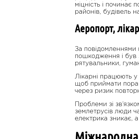
міцність і починає
районів, будівель н
Аеропорт, лікар
За повідомленнями 
пошкодження і був 
рятувальники, гума
Лікарні працюють у
щоб приймати поран
через ризик повтор
Проблеми зі зв’язко
землетрусів люди ч
електрика зникає, а
Міжнародна 