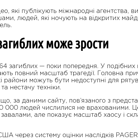
део, які публікують міжнародні агентства, 
ами, людей, які ночують на відкритих майда
ель.
загиблих може зрости
64 загиблих — поки попередня. У подібних
ають повний масштаб трагедії. Головна п
кі райони можуть бути недоступні для ряту
 та нестачу техніки.
 що, за даними сайту, пов’язаного з предст
10 000 людей числилися не врахованими. Це
 завалами, але показує масштаб хаосу і скл
США через систему оцінки наслідків PAGER