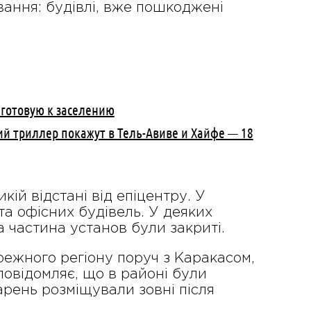
вання: будівлі, вже пошкоджені
 готовую к заселению
кий триллер покажут в Тель-Авиве и Хайфе — 18
кій відстані від епіцентру. У
та офісних будівель. У деяких
а частина установ були закриті.
ежного регіону поруч з Каракасом,
овідомляє, що в районі були
карень розміщували зовні після