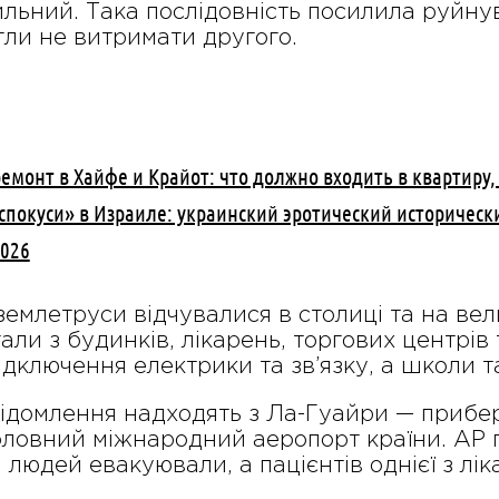
ильний. Така послідовність посилила руйну
ли не витримати другого.
емонт в Хайфе и Крайот: что должно входить в квартиру,
и спокуси» в Израиле: украинский эротический историчес
2026
землетруси відчувалися в столиці та на вели
али з будинків, лікарень, торгових центрів 
дключення електрики та зв’язку, а школи т
ідомлення надходять з Ла-Гуайри — прибер
ловний міжнародний аеропорт країни. AP п
 людей евакуювали, а пацієнтів однієї з лі