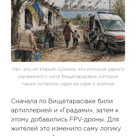
Нет, это не Кирьят-Шмона: это история одного
украинского села Вищетарасівка, которое
также осталось один на один с войной
Сначала по Вищетарасівке били
артиллерией и «Градами», затем к
этому добавились FPV-дроны. Для
жителей это изменило саму логику