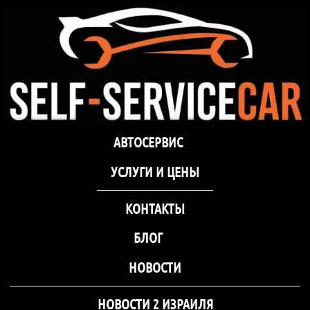
самообслуживания Self-
Service Car Хмельницкий
Автосервис СТО
Автосервис СТО самообслуживания Self-
АВТОСЕРВИС
самообслуживания Self-
Service Car Хмельницкий
Service Car Хмельницкий
УCЛУГИ И ЦЕНЫ
КОНТАКТЫ
БЛОГ
НОВОСТИ
НОВОСТИ 2 ИЗРАИЛЯ