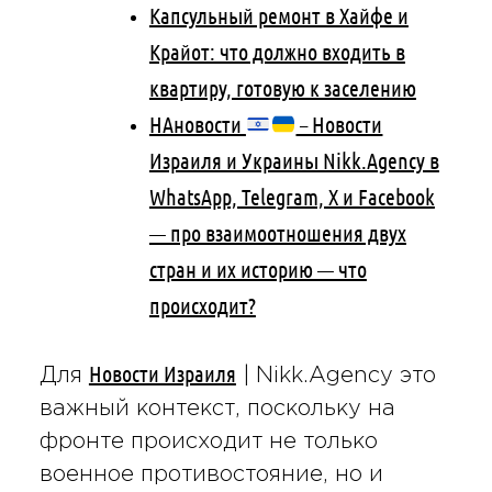
Капсульный ремонт в Хайфе и
Крайот: что должно входить в
квартиру, готовую к заселению
НАновости
– Новости
Израиля и Украины Nikk.Agency в
WhatsApp, Telegram, X и Facebook
— про взаимоотношения двух
стран и их историю — что
происходит?
Новости Израиля
Для
| Nikk.Agency это
важный контекст, поскольку на
фронте происходит не только
военное противостояние, но и