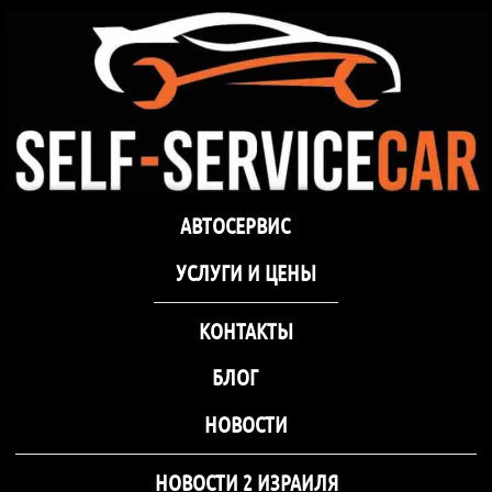
самообслуживания Self-
Service Car Хмельницкий
Автосервис СТО
Автосервис СТО самообслуживания Self-
АВТОСЕРВИС
самообслуживания Self-
Service Car Хмельницкий
Service Car Хмельницкий
УCЛУГИ И ЦЕНЫ
КОНТАКТЫ
БЛОГ
НОВОСТИ
НОВОСТИ 2 ИЗРАИЛЯ