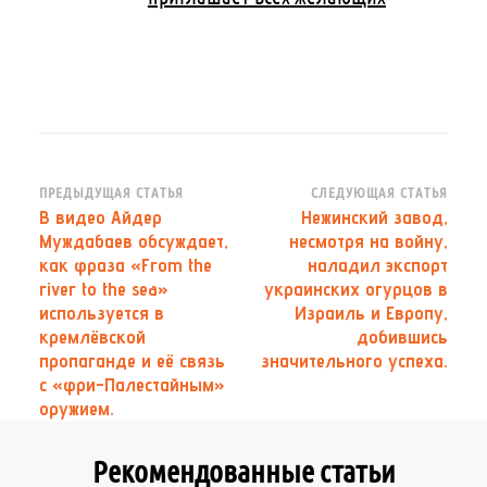
Навигация
ПРЕДЫДУЩАЯ СТАТЬЯ
СЛЕДУЮЩАЯ СТАТЬЯ
В видео Айдер
Нежинский завод,
по
Муждабаев обсуждает,
несмотря на войну,
записям
как фраза «From the
наладил экспорт
river to the sea»
украинских огурцов в
используется в
Израиль и Европу,
кремлёвской
добившись
пропаганде и её связь
значительного успеха.
с «фри-Палестайным»
оружием.
Рекомендованные статьи