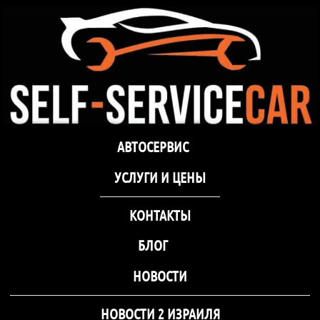
самообслуживания Self-
Service Car Хмельницкий
Автосервис СТО
Автосервис СТО самообслуживания Self-
АВТОСЕРВИС
самообслуживания Self-
Service Car Хмельницкий
Service Car Хмельницкий
УCЛУГИ И ЦЕНЫ
КОНТАКТЫ
БЛОГ
НОВОСТИ
НОВОСТИ 2 ИЗРАИЛЯ