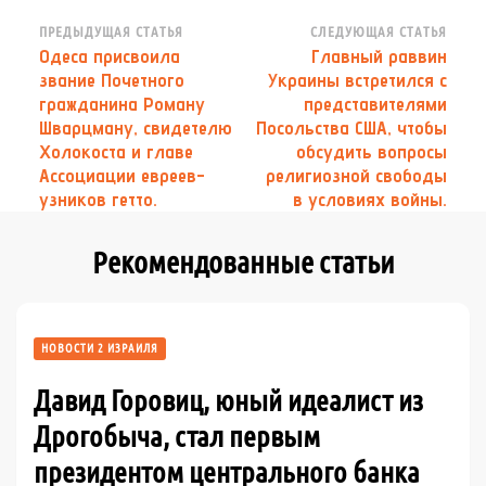
Навигация
ПРЕДЫДУЩАЯ СТАТЬЯ
СЛЕДУЮЩАЯ СТАТЬЯ
Одеса присвоила
Главный раввин
по
звание Почетного
Украины встретился с
записям
гражданина Роману
представителями
Шварцману, свидетелю
Посольства США, чтобы
Холокоста и главе
обсудить вопросы
Ассоциации евреев-
религиозной свободы
узников гетто.
в условиях войны.
Рекомендованные статьи
НОВОСТИ 2 ИЗРАИЛЯ
Давид Горовиц, юный идеалист из
Дрогобыча, стал первым
президентом центрального банка