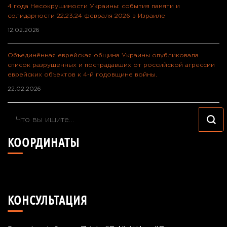
4 года Несокрушимости Украины: события памяти и
солидарности 22,23,24 февраля 2026 в Израиле
12.02.2026
Объединённая еврейская община Украины опубликовала
список разрушенных и пострадавших от российской агрессии
еврейских объектов к 4-й годовщине войны.
22.02.2026
Ищите
что-
КООРДИНАТЫ
то?
49°24'40.7"N 26°55'57.8"E
КОНСУЛЬТАЦИЯ