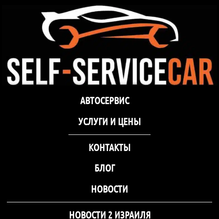
Автосервис СТО
самообслуживания Self-Se
Car Хмельницкий
Автосервис СТО
Автосервис СТО самообслуживания Self-
АВТОСЕРВИС
самообслуживания Self-
Service Car Хмельницкий
Service Car Хмельницкий
УCЛУГИ И ЦЕНЫ
КОНТАКТЫ
БЛОГ
НОВОСТИ
НОВОСТИ 2 ИЗРАИЛЯ