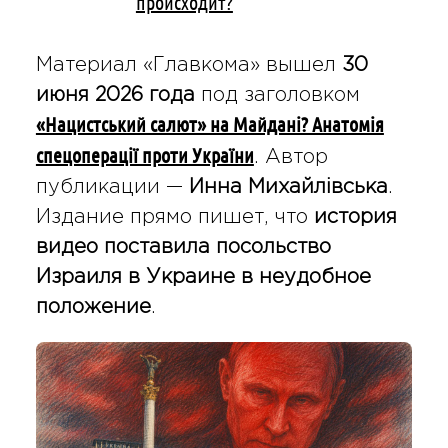
происходит?
Материал «Главкома» вышел
30
июня 2026 года
под заголовком
«Нацистський салют» на Майдані? Анатомія
спецоперації проти України
. Автор
публикации —
Инна Михайлівська
.
Издание прямо пишет, что
история
видео поставила посольство
Израиля в Украине в неудобное
положение
.