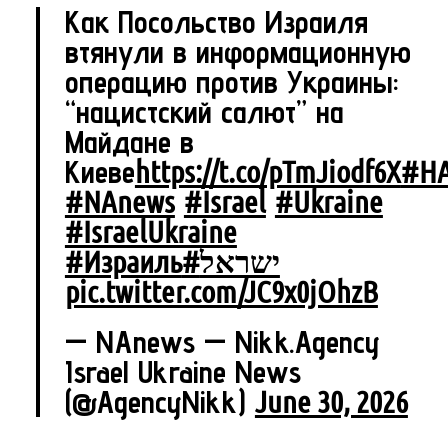
Как Посольство Израиля
втянули в информационную
операцию против Украины:
“нацистский салют” на
Майдане в
Киеве
https://t.co/pTmJiodf6X
#НА
#NAnews
#Israel
#Ukraine
#IsraelUkraine
#Израиль
#ישראל
pic.twitter.com/JC9x0jOhzB
— NAnews — Nikk.Agency
Israel Ukraine News
(@AgencyNikk)
June 30, 2026