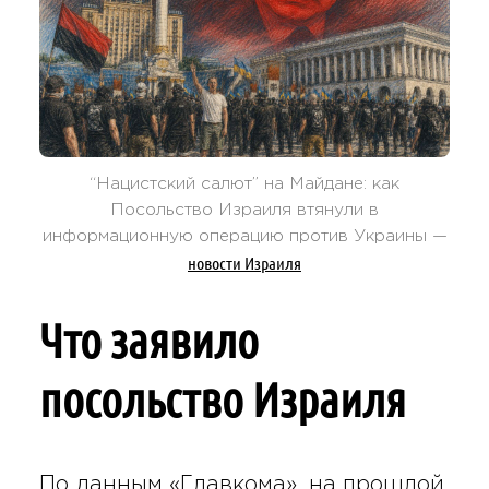
“Нацистский салют” на Майдане: как
Посольство Израиля втянули в
информационную операцию против Украины —
новости Израиля
Что заявило
посольство Израиля
По данным «Главкома», на прошлой