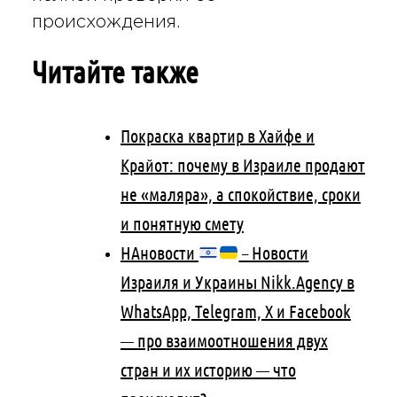
происхождения.
Читайте также
Покраска квартир в Хайфе и
Крайот: почему в Израиле продают
не «маляра», а спокойствие, сроки
и понятную смету
НАновости
– Новости
Израиля и Украины Nikk.Agency в
WhatsApp, Telegram, X и Facebook
— про взаимоотношения двух
стран и их историю — что