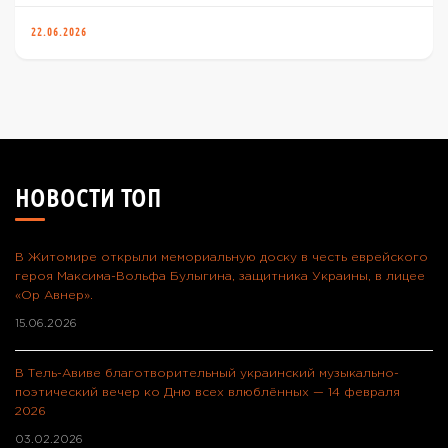
22.06.2026
НОВОСТИ ТОП
В Житомире открыли мемориальную доску в честь еврейского
героя Максима-Вольфа Булыгина, защитника Украины, в лицее
«Ор Авнер».
15.06.2026
В Тель-Авиве благотворительный украинский музыкально-
поэтический вечер ко Дню всех влюблённых — 14 февраля
2026
03.02.2026