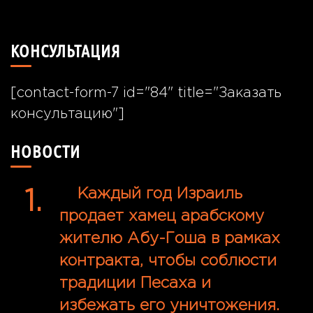
49°24'40.7"N 26°55'57.8"E
КОНСУЛЬТАЦИЯ
[contact-form-7 id="84" title="Заказать
консультацию"]
НОВОСТИ
Каждый год Израиль
продает хамец арабскому
жителю Абу-Гоша в рамках
контракта, чтобы соблюсти
традиции Песаха и
избежать его уничтожения.