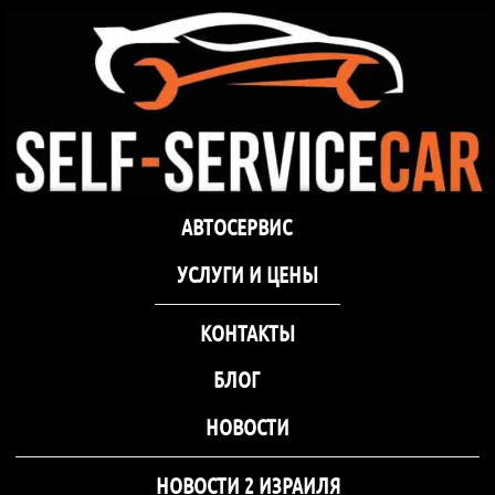
самообслуживания Self-
Service Car Хмельницкий
Автосервис СТО
Автосервис СТО самообслуживания Self-
АВТОСЕРВИС
самообслуживания Self-
Service Car Хмельницкий
Service Car Хмельницкий
УCЛУГИ И ЦЕНЫ
КОНТАКТЫ
БЛОГ
НОВОСТИ
НОВОСТИ 2 ИЗРАИЛЯ