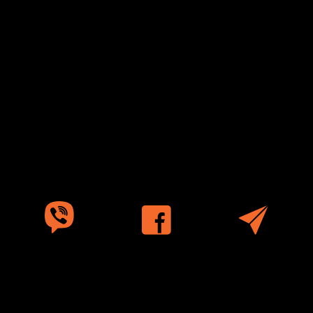
sto@sscar.com.ua
Новости Израиля
»
Блог
»
Гильгаль
Рефаим на Голанах — древний
мегалитический комплекс,
напоминающий Стоунхендж. Его
происхождение и назначение до сих
пор остаются загадкой.
Новости Израиля
»
Блог
»
Гильгаль