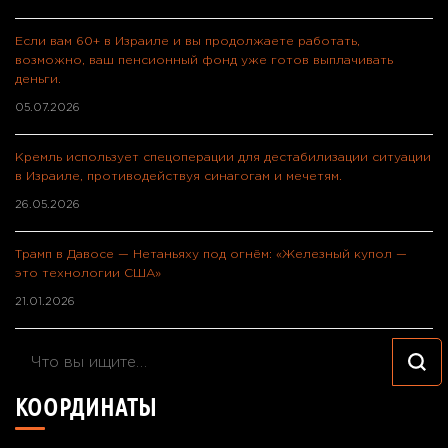
Если вам 60+ в Израиле и вы продолжаете работать,
возможно, ваш пенсионный фонд уже готов выплачивать
деньги.
05.07.2026
Кремль использует спецоперации для дестабилизации ситуации
в Израиле, противодействуя синагогам и мечетям.
26.05.2026
Трамп в Давосе — Нетаньяху под огнём: «Железный купол —
это технологии США»
21.01.2026
Ищите
что-
КООРДИНАТЫ
то?