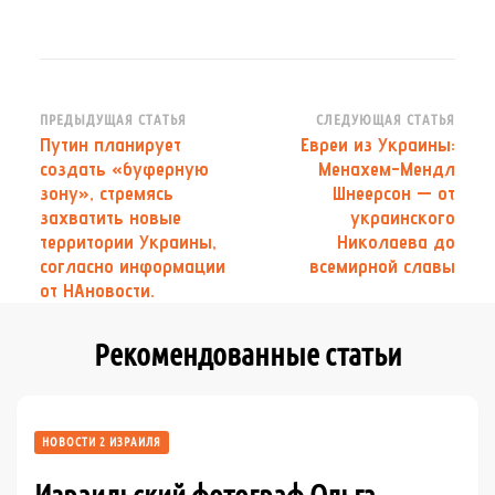
Навигация
ПРЕДЫДУЩАЯ СТАТЬЯ
СЛЕДУЮЩАЯ СТАТЬЯ
Путин планирует
Евреи из Украины:
по
создать «буферную
Менахем-Мендл
записям
зону», стремясь
Шнеерсон — от
захватить новые
украинского
территории Украины,
Николаева до
согласно информации
всемирной славы
от НАновости.
Рекомендованные статьи
НОВОСТИ 2 ИЗРАИЛЯ
Израильский фотограф Ольга