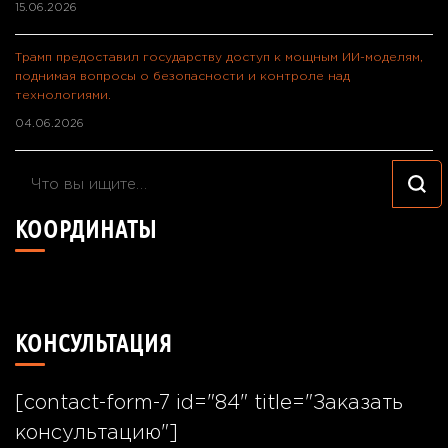
15.06.2026
Трамп предоставил государству доступ к мощным ИИ-моделям,
поднимая вопросы о безопасности и контроле над
технологиями.
04.06.2026
Ищите
что-
КООРДИНАТЫ
то?
49°24'40.7"N 26°55'57.8"E
КОНСУЛЬТАЦИЯ
[contact-form-7 id="84" title="Заказать
консультацию"]