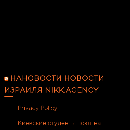
Новости Израиля
»
Блог
»
Владимир
Жаботинский стал символом борьбы за
еврейскую государственность и
поддерживал украинскую
независимость.
НАНОВОСТИ НОВОСТИ
ИЗРАИЛЯ NIKK.AGENCY
Privacy Policy
06.08.2026
Киевские студенты поют на