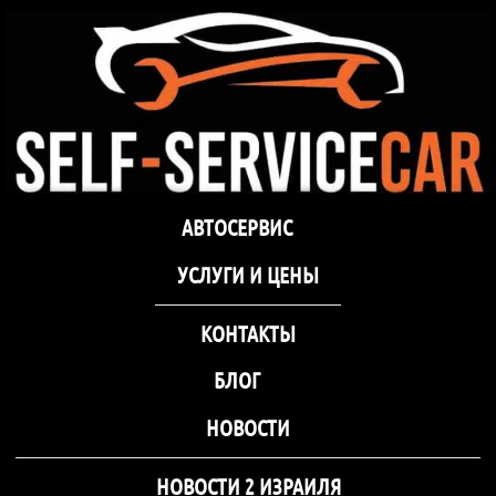
самообслуживания Self-
Service Car Хмельницкий
Автосервис СТО
Автосервис СТО самообслуживания Self-
АВТОСЕРВИС
самообслуживания Self-
Service Car Хмельницкий
Service Car Хмельницкий
УCЛУГИ И ЦЕНЫ
КОНТАКТЫ
БЛОГ
НОВОСТИ
НОВОСТИ 2 ИЗРАИЛЯ