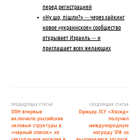
перед регистрацией
«Ну шо, пішли?» — через хайкинг
новое «украинское» сообщество
открывает Израиль — и
приглашает всех желающих
Навигация
ПРЕДЫДУЩАЯ СТАТЬЯ
СЛЕДУЮЩАЯ СТАТЬЯ
ООН впервые
Офицер ЗСУ «Хасид»
по
включила российские
получил
записям
силовые структуры в
международную
«черный список» за
награду IPA за
сексуальное насилие в
выдающиеся заслуги.