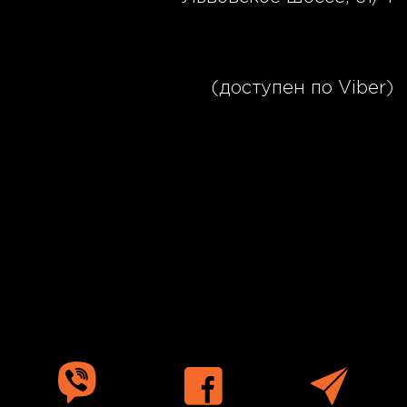
(067) 189 00 07
(доступен по Viber)
sto@sscar.com.ua
Новости Израиля
»
Блог
»
Владимир
Жаботинский стал символом борьбы за
еврейскую государственность и
поддерживал украинскую
независимость.