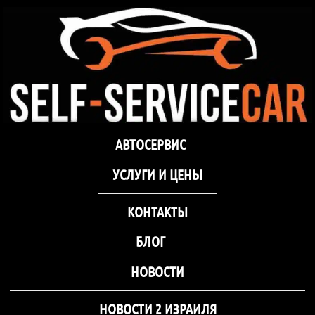
самообслуживания Self-
Service Car Хмельницкий
Автосервис СТО
Автосервис СТО самообслуживания Self-
АВТОСЕРВИС
самообслуживания Self-
Service Car Хмельницкий
Service Car Хмельницкий
УCЛУГИ И ЦЕНЫ
КОНТАКТЫ
БЛОГ
НОВОСТИ
НОВОСТИ 2 ИЗРАИЛЯ