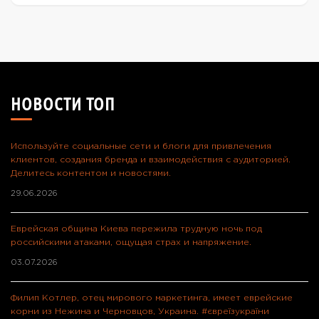
НОВОСТИ ТОП
Используйте социальные сети и блоги для привлечения
клиентов, создания бренда и взаимодействия с аудиторией.
Делитесь контентом и новостями.
29.06.2026
Еврейская община Киева пережила трудную ночь под
российскими атаками, ощущая страх и напряжение.
03.07.2026
Филип Котлер, отец мирового маркетинга, имеет еврейские
корни из Нежина и Черновцов, Украина. #євреїзукраїни