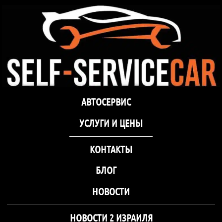
самообслуживания Self-
Service Car Хмельницкий
Автосервис СТО
Автосервис СТО самообслуживания Self-
АВТОСЕРВИС
самообслуживания Self-
Service Car Хмельницкий
Service Car Хмельницкий
УCЛУГИ И ЦЕНЫ
КОНТАКТЫ
БЛОГ
НОВОСТИ
НОВОСТИ 2 ИЗРАИЛЯ