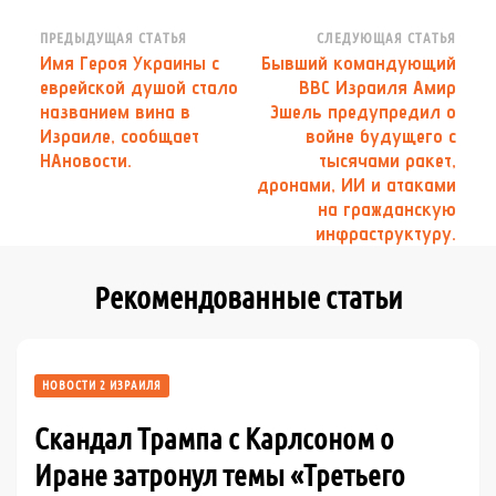
Навигация
ПРЕДЫДУЩАЯ СТАТЬЯ
СЛЕДУЮЩАЯ СТАТЬЯ
Имя Героя Украины с
Бывший командующий
по
еврейской душой стало
ВВС Израиля Амир
записям
названием вина в
Эшель предупредил о
Израиле, сообщает
войне будущего с
НАновости.
тысячами ракет,
дронами, ИИ и атаками
на гражданскую
инфраструктуру.
Рекомендованные статьи
НОВОСТИ 2 ИЗРАИЛЯ
Скандал Трампа с Карлсоном о
Иране затронул темы «Третьего