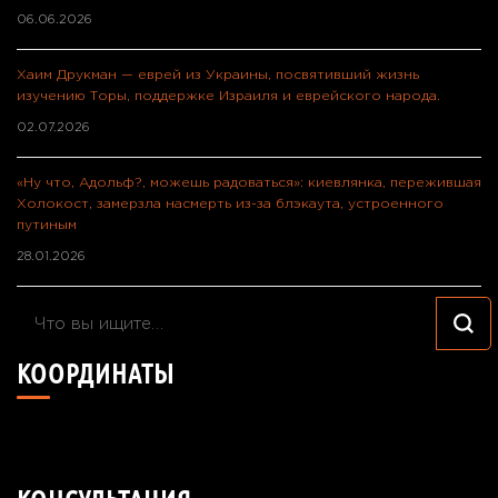
06.06.2026
Хаим Друкман — еврей из Украины, посвятивший жизнь
изучению Торы, поддержке Израиля и еврейского народа.
02.07.2026
«Ну что, Адольф?, можешь радоваться»: киевлянка, пережившая
Холокост, замерзла насмерть из-за блэкаута, устроенного
путиным
28.01.2026
Ищите
что-
КООРДИНАТЫ
то?
49°24'40.7"N 26°55'57.8"E