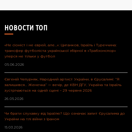
НОВОСТИ ТОП
«Не сіоніст і не єврей, але…»: Циганков, Ізраїль і Туреччина:
трансфер футболіста української збірної в «Трабзонспор»
уперся не тільки у футбол
05.06.2026
Євгеній Чепурняк, Народний артист України, в Єрусалимі: “Я
залишився… Женечка” — вечір, де КВН ДГУ, Україна та Ізраїль
зустрічаються на одній сцені – 29 червня 2026
26.05.2026
Чи брати слухавку від Ізраїлю? Що означає запит Єрусалима до
України на тлі війни з Іраном
15.03.2026