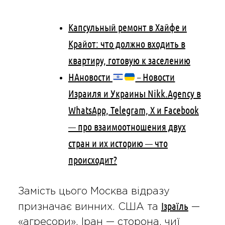
Капсульный ремонт в Хайфе и
Крайот: что должно входить в
квартиру, готовую к заселению
НАновости
– Новости
Израиля и Украины Nikk.Agency в
WhatsApp, Telegram, X и Facebook
— про взаимоотношения двух
стран и их историю — что
происходит?
Замість цього Москва відразу
Ізраїль
призначає винних. США та
—
«агресори». Іран — сторона, чиї