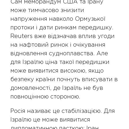
Сам меморандум США та Ірану
може тимчасово знизити
напруження навколо Ормузької
протоки і дати ринкам передишку.
Reuters вже відзначав вплив угоди
на нафтовий ринок і очікування
відновлення судноплавства. Але
для Ізраїлю ціна такої передишки
може виявитися високою, якщо
безпеку країни почнуть вписувати в
домовленості, де Ізраїль не був
повноцінною стороною.
Росія називає це стабілізацією. Для
Ізраїлю це може виявитися
дипломатичною пасткою: Іран