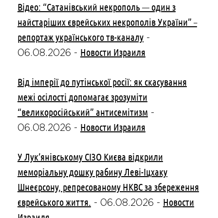
Відео: “Сатанівський некрополь — один з
найстаріших єврейських некрополів України” –
репортаж українського тв-каналу
-
Новости Израиля
06.08.2026
-
Від імперії до путінської росії: як скасування
межі осілості допомагає зрозуміти
“великоросійський” антисемітизм
-
Новости Израиля
06.08.2026
-
У Лук’янівському СІЗО Києва відкрили
меморіальну дошку рабину Леві-Іцхаку
Шнеєрсону, репресованому НКВС за збереження
єврейського життя.
Новости
-
06.08.2026
-
Израиля