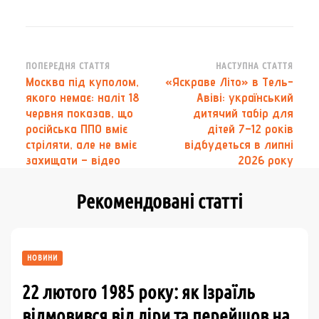
Навігація
ПОПЕРЕДНЯ СТАТТЯ
НАСТУПНА СТАТТЯ
Москва під куполом,
«Яскраве Літо» в Тель-
по
якого немає: наліт 18
Авіві: український
запису
червня показав, що
дитячий табір для
російська ППО вміє
дітей 7–12 років
стріляти, але не вміє
відбудеться в липні
захищати – відео
2026 року
Рекомендовані статті
НОВИНИ
22 лютого 1985 року: як Ізраїль
відмовився від ліри та перейшов на