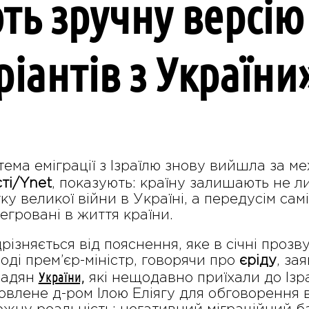
ть зручну версію
іантів з України
ема еміграції з Ізраїлю знову вийшла за меж
сті/Ynet
, показують: країну залишають не ли
у великої війни в Україні, а передусім самі 
егровані в життя країни.
дрізняється від пояснення, яке в січні прозв
Тоді прем’єр-міністр, говорячи про
єріду
, за
України,
мадян
які нещодавно приїхали до Ізр
влене д-ром Ілою Еліягу для обговорення в ко