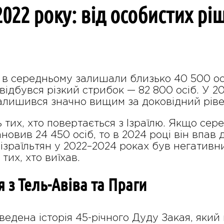
2022 року: від особистих рі
ь в середньому залишали близько 40 500 осі
 відбувся різкий стрибок — 82 800 осіб. У 2
залишився значно вищим за доковідний ріве
ть тих, хто повертається з Ізраїлю. Якщо се
ановив 24 450 осіб, то в 2024 році він впав
ізраїльтян у 2022–2024 роках був негативн
тих, хто виїхав.
я з Тель-Авіва та Праги
аведена історія 45-річного Дуду Закая, який