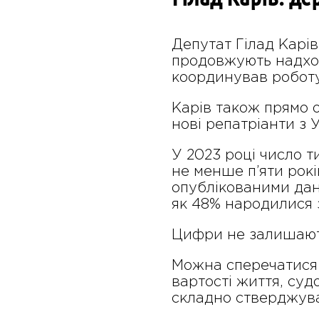
Депутат Гілад Карів,
продовжують надходи
координував роботу 
Карів також прямо о
нові репатріанти з 
У 2023 році число т
не менше п’яти років
опублікованими дан
як 48% народилися 
Цифри не залишають
Можна сперечатися 
вартості життя, суд
складно стверджуват