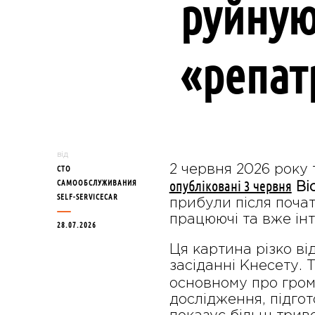
руйную
«репатр
від
2 червня 2026 року т
СТО
опубліковані 3 червня
САМООБСЛУЖИВАНИЯ
Ві
SELF-SERVICECAR
прибули після початк
працюючі та вже інт
28.07.2026
Ця картина різко ві
засіданні Кнесету. 
основному про гро
дослідження, підгото