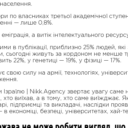
 населення.
 по власниках третьої академічної ступені
ленні — лише 0,8%.
еміграція, а витік інтелектуального ресурс
ми в публікації, приблизно 25% людей, які 
и, сьогодні живуть за кордоном не менше т
ть 22%, у генетиці — 19%, у фізиці — 17%.
є свою силу на армії, технологіях, універси
ження.
зраїлю | Nikk.Agency звертає увагу саме н
х, хто виїхав, а в тому, хто саме виїжджає.
арі, підприємці та викладачі, наслідки проя
— в економіці, безпеці, університетах, хай-
ржава не може робити вигляд, що 