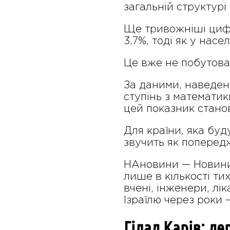
загальній структурі
Ще тривожніші цифри
3,7%, тоді як у насе
Це вже не побутова 
За даними, наведени
ступінь з математик
цей показник станови
Для країни, яка буду
звучить як поперед
НАновини — Новини І
лише в кількості ти
вчені, інженери, лік
Ізраїлю через роки 
Гілад Карів: де