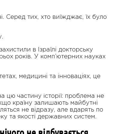
. Серед тих, хто виїжджає, їх було
у.
захистили в Ізраїлі докторську
рьох років. У комп’ютерних науках
тетах, медицині та інноваціях, це
а цю частину історії: проблема не
 Якщо країну залишають майбутні
вляться не відразу, але вдарять по
теку та якості державних систем.
нічого не відбувається