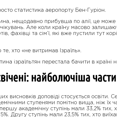
росто статистика аеропорту Бен-Гуріон.
на, нещодавно прибувша по алії, це може 
очікувань. Але коли країну масово залишаю
ів, фахівці та сім’ї, які вже пустили тут ко
 те, хто «не витримав Ізраїль».
тина ізраїльтян перестала бачити в країні 
свічені: найболючіша части
х висновків доповіді стосується освіти. Се
емічними ступенями помітно вища, ніж їх ча
першу академічну ступінь мали 33,2% тих, хт
,5%. Другу ступінь мали 23,5% тих, хто виїха