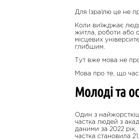
Для Ізраїлю це не п
Коли виїжджає люди
житла, роботи або 
місцевих університет
глибшим.
Тут вже мова не про
Мова про те, що час
Молоді та о
Один з найжорсткіши
частка людей з акад
даними за 2022 рік, 
частка становила 21