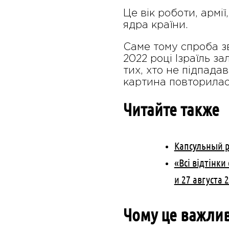
Це вік роботи, армії
ядра країни.
Саме тому спроба зв
2022 році Ізраїль з
тих, хто не підпада
картина повторилася
Читайте также
Капсульный р
«Всі відтінк
и 27 августа 
Чому це важливо