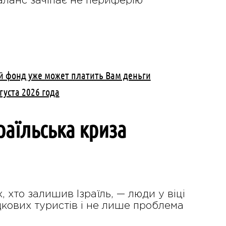
аланс зачіпає не периферію
й фонд уже может платить Вам деньги
густа 2026 года
раїльська криза
 хто залишив Ізраїль, — люди у віці
адкових туристів і не лише проблема