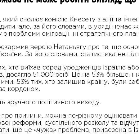
 який очолює комісію Кнесету з алії та інте
ти, але, за його словами, в уряді немає ж
з проблеми еміграції, ні стратегічного пла
скаржив версію Нетаньягу про те, що основ
України. За його словами, статистика не під
их, хто виїхав серед уродженців Ізраїлю або
, досягло 51 000 осіб. Це на 53% більше, ніж
ими, 53% тих, хто залишив країну, були са
за кордоном.
 зручного політичного виходу.
про причини, можна по-різному оцінювати в
ової реформи, суспільного розколу та відчу
и, що це «чужа» проблема, привезена в Ізр