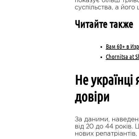
показує більш трив
суспільства, а його
Читайте также
Вам 60+ в Из
Chornitsa at 
Не українці 
довіри
За даними, наведени
від 20 до 44 років.
нових репатріантів,