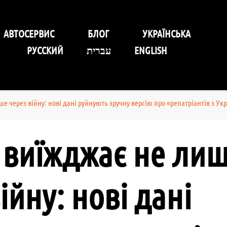
уговування Self-Service Car
АВТОСЕРВИС
БЛОГ
УКРАЇНСЬКА
РУССКИЙ
עברית
ENGLISH
ше через війну: нові дані руйнують зручну версію про «репатріантів з Ук
ь виїжджає не ли
ійну: нові дані