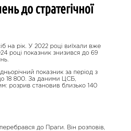
шень до стратегічної
б на рік. У 2022 році виїхали вже
024 році показник знизився до 69
нь.
редньорічний показник за період з
 до 18 800. За даними ЦСБ,
им: розрив становив близько 140
 перебрався до Праги. Він розповів,