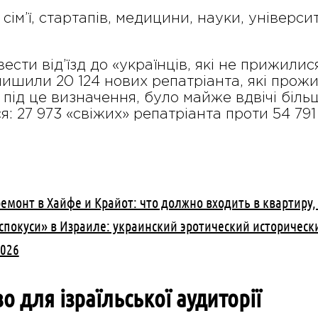
, сім’ї, стартапів, медицини, науки, універс
ести від’їзд до «українців, які не прижили
алишили 20 124 нових репатріанта, які прожи
в під це визначення, було майже вдвічі біль
: 27 973 «свіжих» репатріанта проти 54 791
емонт в Хайфе и Крайот: что должно входить в квартиру,
и спокуси» в Израиле: украинский эротический историчес
2026
 для ізраїльської аудиторії