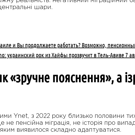
ожну реальність: негативний міграційний б
 центральні шари.
раиле и Вы продолжаете работать? Возможно, пенсионны
Sho: украинский рок из Хайфы прозвучит в Тель-Авиве 7 ав
як «зручне пояснення», а із
ми Ynet, з 2022 року близько половини тих,
 Це не пенсійна міграція, не історія про вип
 яким виявилося складно адаптуватися.