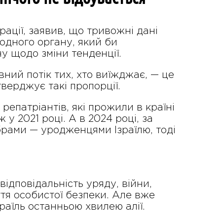
грації, заявив, що тривожні дані
одного органу, який би
ну щодо зміни тенденції.
ний потік тих, хто виїжджає, — це
тверджує такі пропорції.
 репатріантів, які прожили в країні
 у 2021 році. А в 2024 році, за
брами — уродженцями Ізраїлю, тоді
ідповідальність уряду, війни,
ття особистої безпеки. Але вже
аїль останньою хвилею алії.