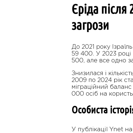
Єріда після 
загрози
До 2021 року Ізраїл
59 400. У 2023 році
500, але все одно 
Знизилася і кількіс
2009 по 2024 рік ст
міграційний баланс 
000 осіб на користь 
Особиста історі
У публікації Ynet н