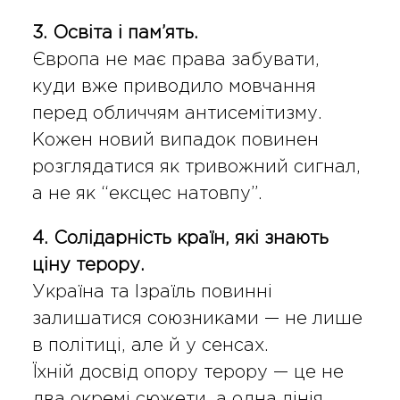
3. Освіта і пам’ять.
Європа не має права забувати,
куди вже приводило мовчання
перед обличчям антисемітизму.
Кожен новий випадок повинен
розглядатися як тривожний сигнал,
а не як “ексцес натовпу”.
4. Солідарність країн, які знають
ціну терору.
Україна та Ізраїль повинні
залишатися союзниками — не лише
в політиці, але й у сенсах.
Їхній досвід опору терору — це не
два окремі сюжети, а одна лінія