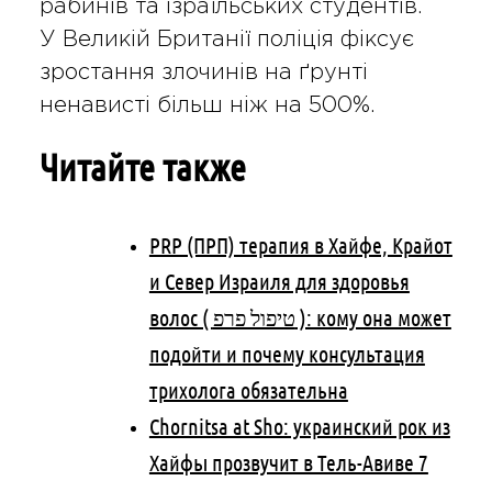
рабинів та ізраїльських студентів.
У Великій Британії поліція фіксує
зростання злочинів на ґрунті
ненависті більш ніж на 500%.
Читайте также
PRP (ПРП) терапия в Хайфе, Крайот
и Север Израиля для здоровья
волос ( טיפול פרפ ): кому она может
подойти и почему консультация
трихолога обязательна
Chornitsa at Sho: украинский рок из
Хайфы прозвучит в Тель-Авиве 7