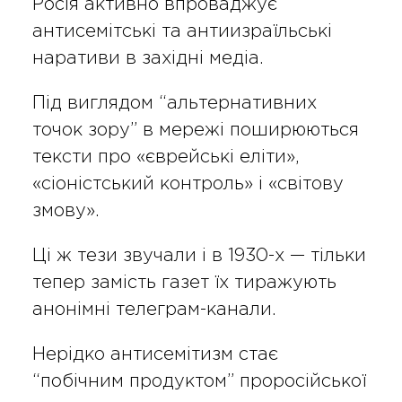
Росія активно впроваджує
антисемітські та антиизраїльські
наративи в західні медіа.
Під виглядом “альтернативних
точок зору” в мережі поширюються
тексти про «єврейські еліти»,
«сіоністський контроль» і «світову
змову».
Ці ж тези звучали і в 1930-х — тільки
тепер замість газет їх тиражують
анонімні телеграм-канали.
Нерідко антисемітизм стає
“побічним продуктом” проросійської