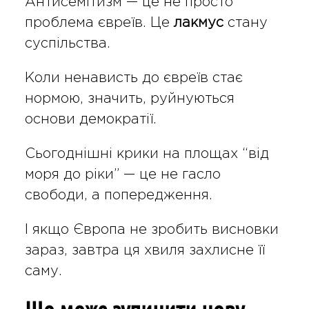
Антисемітизм — це не просто
проблема євреїв. Це
лакмус
стану
суспільства.
Коли ненависть до євреїв стає
нормою, значить, руйнуються
основи демократії.
Сьогоднішні крики на площах “від
моря до ріки” — це не гасло
свободи, а попередження.
І якщо Європа не зробить висновки
зараз, завтра ця хвиля захлисне її
саму.