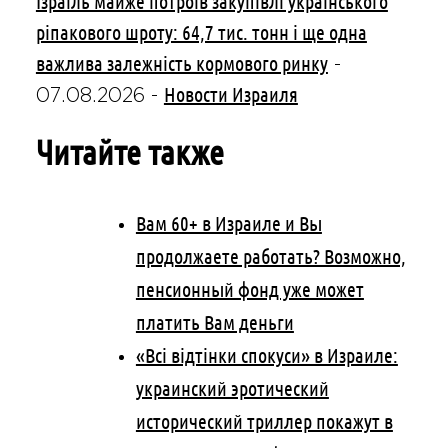
Ізраїль майже потроїв закупівлі українського
ріпакового шроту: 64,7 тис. тонн і ще одна
важлива залежність кормового ринку
-
Новости Израиля
07.08.2026
-
Читайте также
Вам 60+ в Израиле и Вы
продолжаете работать? Возможно,
пенсионный фонд уже может
платить Вам деньги
«Всі відтінки спокуси» в Израиле:
украинский эротический
исторический триллер покажут в