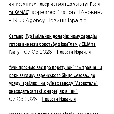
антисемітизм повертається і до чого тут Росія
та ХАМАС
” appeared first on НАновини
– Nikk.Agency Новини Ізраїлю.
…
Сатмар, Гур і мільйон доларів: чому харедім
готові винести боротьбу з Ізраїлем у США та
Гаагу
Новости Израиля
-
07.08.2026
-
“Ми просимо вас про порятунок”: 16 травня – 3
роки заклику єврейського бійця «Азова» до
уряду Ізраїлю: “на руїнах заводу “Азовсталь”
знаходяться такі ж євреї, як я і ви”
-
Новости Израиля
07.08.2026
-