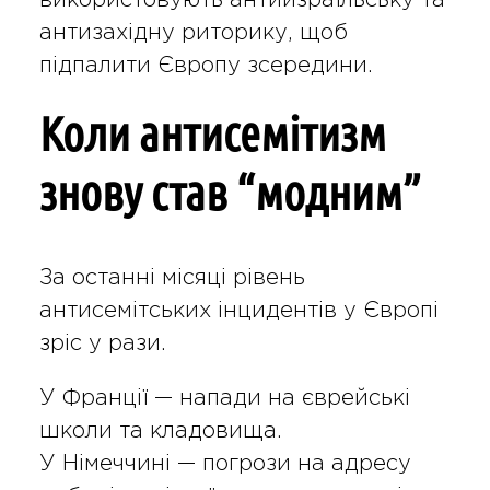
використовують антиизраїльську та
антизахідну риторику, щоб
підпалити Європу зсередини.
Коли антисемітизм
знову став “модним”
За останні місяці рівень
антисемітських інцидентів у Європі
зріс у рази.
У Франції — напади на єврейські
школи та кладовища.
У Німеччині — погрози на адресу