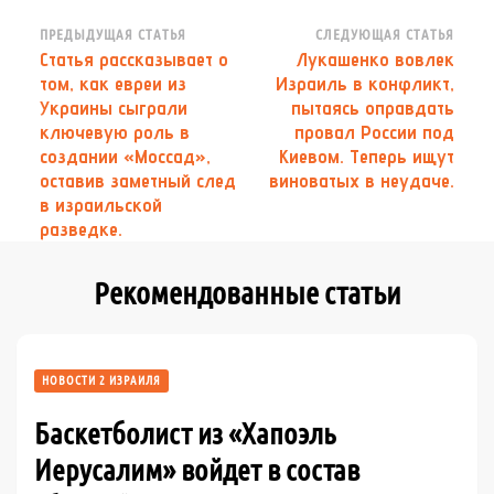
Навигация
ПРЕДЫДУЩАЯ СТАТЬЯ
СЛЕДУЮЩАЯ СТАТЬЯ
Статья рассказывает о
Лукашенко вовлек
по
том, как евреи из
Израиль в конфликт,
записям
Украины сыграли
пытаясь оправдать
ключевую роль в
провал России под
создании «Моссад»,
Киевом. Теперь ищут
оставив заметный след
виноватых в неудаче.
в израильской
разведке.
Рекомендованные статьи
НОВОСТИ 2 ИЗРАИЛЯ
Баскетболист из «Хапоэль
Иерусалим» войдет в состав