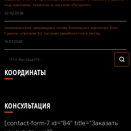
под сиренами, тревогах и системе «Пэтриот».
22.02.2026
Американские заправщики снова блокируют аэропорт Бен-
Гурион, угрожая 50 тысячам авиабилетов в месяц.
14.07.2026
Ищите
что-
КООРДИНАТЫ
то?
49°24'40.7"N 26°55'57.8"E
КОНСУЛЬТАЦИЯ
[contact-form-7 id="84" title="Заказать