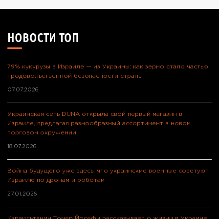
НОВОСТИ ТОП
79% кукурузы в Израиле — из Украины: как зерно стало частью
продовольственной безопасности страны
07.07.2026
Украинская сеть DUNA открыла свой первый магазин в
Израиле, предлагая разнообразный ассортимент в новом
торговом окружении.
18.07.2026
Война будущего уже здесь: что украинские военные советуют
Израилю по дронам и роботам
27.01.2026
Израильтянин Томер Йосефи рассказывает о жизни в Украине