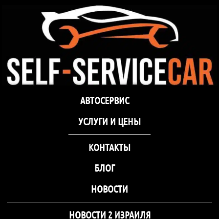
самообслуживания Self-
Service Car Хмельницкий
Автосервис СТО
Автосервис СТО самообслуживания Self-
АВТОСЕРВИС
самообслуживания Self-
Service Car Хмельницкий
Service Car Хмельницкий
УCЛУГИ И ЦЕНЫ
КОНТАКТЫ
БЛОГ
НОВОСТИ
НОВОСТИ 2 ИЗРАИЛЯ