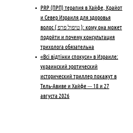
PRP (ПРП) терапия в Хайфе, Крайот
и Север Израиля для здоровья
волос ( טיפול פרפ ): кому она может
подойти и почему консультация
трихолога обязательна
«Всі відтінки спокуси» в Израиле:
украинский эротический
исторический триллер покажут в
Тель-Авиве и Хайфе — 18 и 27
августа 2026