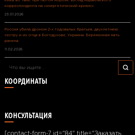
Киев во тьме, при лютом морозе: взгляд израильского
корреспондента на «энергетический кризис»
23.01.2026
Россия убила дроном 2-х годовалых братьев, двухлетнюю
сестру и их отца в Богодухове, Украина. Беременная мать
ранена
11.02.2026
Ищите
что-
КООРДИНАТЫ
то?
49°24'40.7"N 26°55'57.8"E
КОНСУЛЬТАЦИЯ
[contact-form-7 id="84" title="Заказать