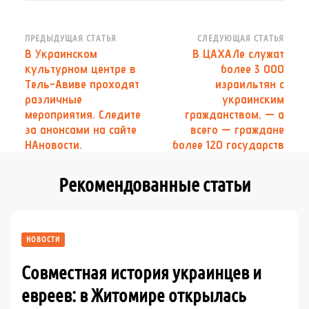
Навигация
ПРЕДЫДУЩАЯ СТАТЬЯ
СЛЕДУЮЩАЯ СТАТЬЯ
В Украинском
В ЦАХАЛе служат
по
культурном центре в
более 3 000
записям
Тель-Авиве проходят
израильтян с
различные
украинским
мероприятия. Следите
гражданством, — а
за анонсами на сайте
всего — граждане
НАновости.
более 120 государств
Рекомендованные статьи
НОВОСТИ
Совместная история украинцев и
евреев: в Житомире открылась