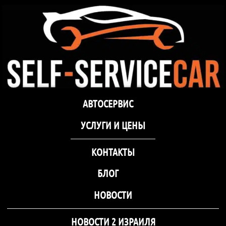
самообслуживания Self-
Service Car Хмельницкий
Автосервис СТО
Автосервис СТО самообслуживания Self-
АВТОСЕРВИС
самообслуживания Self-
Service Car Хмельницкий
Service Car Хмельницкий
УCЛУГИ И ЦЕНЫ
КОНТАКТЫ
БЛОГ
НОВОСТИ
НОВОСТИ 2 ИЗРАИЛЯ