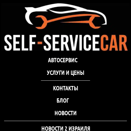
Автосервис СТО самооб
Хм
Автосервис СТО
Автосервис СТО самообслуживания Self-
АВТОСЕРВИС
самообслуживания Self-
Service Car Хмельницкий
Service Car Хмельницкий
УCЛУГИ И ЦЕНЫ
КОНТАКТЫ
БЛОГ
НОВОСТИ
НОВОСТИ 2 ИЗРАИЛЯ