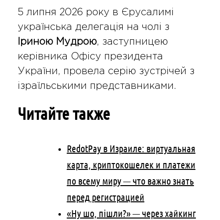
5 липня 2026 року в Єрусалимі
українська делегація на чолі з
Іриною Мудрою
, заступницею
керівника Офісу президента
України, провела серію зустрічей з
ізраїльськими представниками.
Читайте также
RedotPay в Израиле: виртуальная
карта, криптокошелек и платежи
по всему миру — что важно знать
перед регистрацией
«Ну шо, пішли?» — через хайкинг