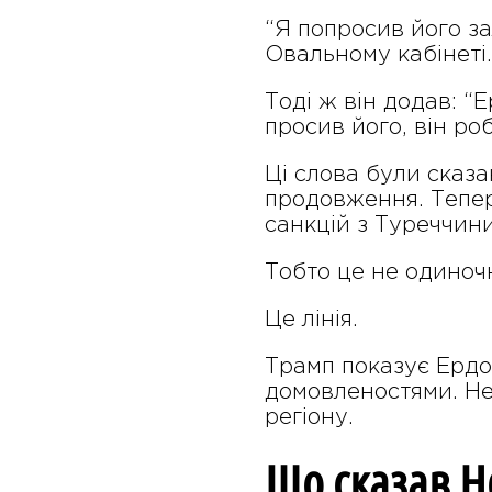
“Я попросив його за
Овальному кабінеті.
Тоді ж він додав: “
просив його, він роб
Ці слова були сказа
продовження. Тепер
санкцій з Туреччин
Тобто це не одиноч
Це лінія.
Трамп показує Ердо
домовленостями. Нет
регіону.
Що сказав Не