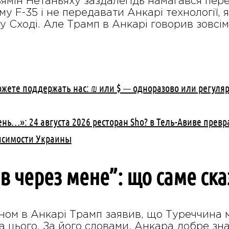
ньямін Нетаньяху заздалегідь намагався пе
у F-35 і не передавати Анкарі технології, 
у Сході. Але Трамп в Анкарі говорив зовсі
ожете поддержать нас: ₪ или $ — одноразово или регуля
нь…»: 24 августа 2026 ресторан Sho? в Тель-Авиве превр
исимости Украины
ов через мене”: що саме ск
аном в Анкарі Трамп заявив, що Туреччина 
ла цього. За його словами, Анкара добре зна