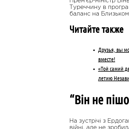
Прем’єр-міністр Бі
Туреччину в програм
баланс на Близьком
Читайте также
Друзья, вы м
вместе!
«Той самий де
летию Незав
“Він не піш
На зустрічі з Ердог
війні, але не зроби