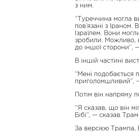
з ним.
“Туреччина могла в
пов’язані з Іраном. 
Ізраїлем. Вони могл
зробили. Можливо, 
до іншої сторони”, 
В іншій частині вис
“Мені подобається 
приголомшливий”, —
Потім він напряму п
“Я сказав, що він м
Бібі”, — сказав Трам
За версією Трампа, 