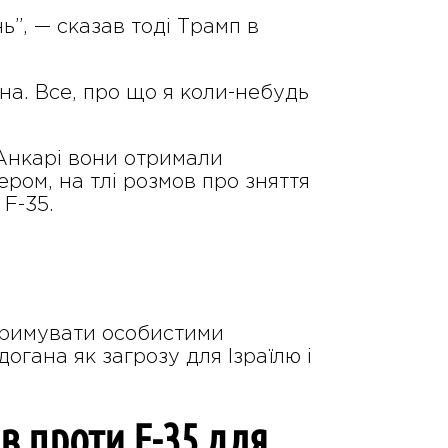
”, — сказав тоді Трамп в
на. Все, про що я коли-небудь
 Анкарі вони отримали
ром, на тлі розмов про зняття
F-35.
тримувати особистими
огана як загрозу для Ізраїлю і
в проти F-35 для