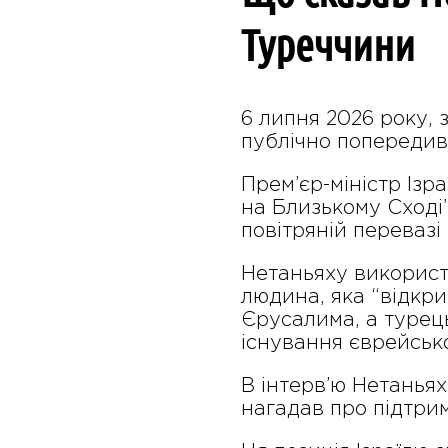
Туреччини
6 липня 2026 року, 
публічно попередив
Прем’єр-міністр Із
на Близькому Сході”
повітряній перевазі 
Нетаньяху використ
людина, яка “відкри
Єрусалима, а турец
існування єврейськ
В інтерв’ю Нетанья
нагадав про підтри