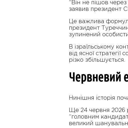
“Він не пішов через 
заявив президент 
Це важлива формулю
президент Туреччини
зупинений особист
В ізраїльському кон
від ясної стратегії
різко збільшується.
Червневий е
Нинішня історія поч
Ще 24 червня 2026 
“головним кандидато
великий шанувальни