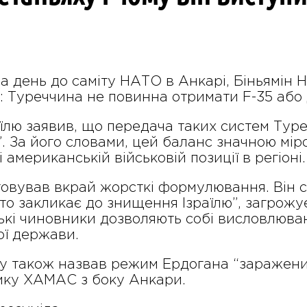
за день до саміту НАТО в Анкарі, Біньямін 
: Туреччина не повинна отримати F-35 або 
раїлю заявив, що передача таких систем Ту
. За його словами, цей баланс значною міро
і американській військовій позиції в регіоні.
овував вкрай жорсткі формулювання. Він 
то закликає до знищення Ізраїлю”, загрожу
ькі чиновники дозволяють собі висловлюван
ої держави.
ху також назвав режим Ердогана “заражен
мку ХАМАС з боку Анкари.