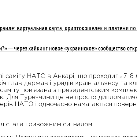
зраиле: виртуальная карта, криптокошелек и платежи по
и?» — через хайкинг новое «украинское» сообщество отк
лі саміту НАТО в Анкарі, що проходить 7–8 
ч глав держав і урядів країн альянсу та к
 саміту пов’язана з президентським комплек
. Для Туреччини це не просто дипломатични
ерів НАТО і одночасно намагається поверн
рія стала тривожним сигналом.