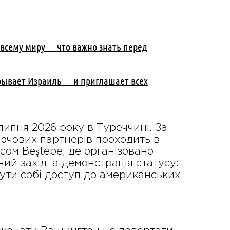
 всему миру — что важно знать перед
рывает Израиль — и приглашает всех
липня 2026 року в Туреччині. За
лючових партнерів проходить в
сом Beştepe, де організовано
й захід, а демонстрація статусу:
ути собі доступ до американських