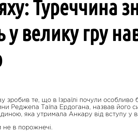
яху: Туреччина з
ь у велику гру на
ю
 зробив те, що в Ізраїлі почули особливо 
ни Реджепа Таїпа Ердогана, назвав його с
иною, яка утримала Анкару від вступу у ві
 не в порожнечі.