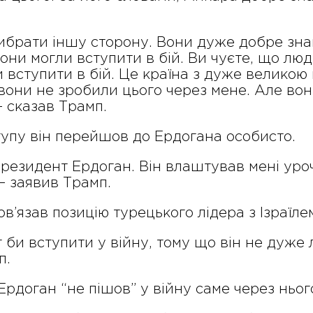
ибрати іншу сторону. Вони дуже добре знаю
Вони могли вступити в бій. Ви чуєте, що люд
и вступити в бій. Це країна з дуже великою 
вони не зробили цього через мене. Але вон
— сказав Трамп.
тупу він перейшов до Ердогана особисто.
президент Ердоган. Він влаштував мені уро
 заявив Трамп.
ов’язав позицію турецького лідера з Ізраїле
іг би вступити у війну, тому що він не дуже
п.
Ердоган “не пішов” у війну саме через ньог