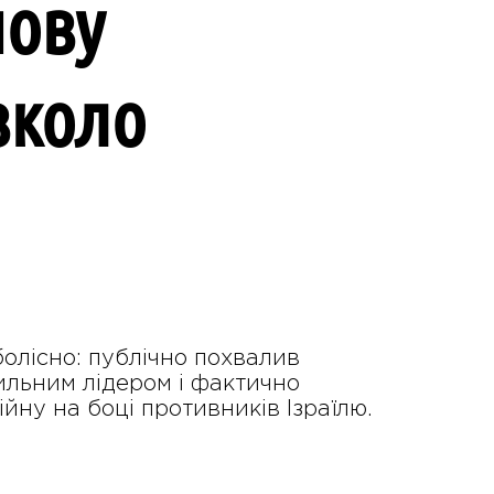
нову
вколо
болісно: публічно похвалив
ильним лідером і фактично
йну на боці противників Ізраїлю.