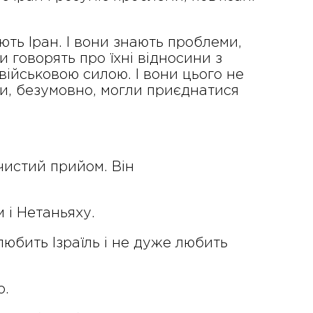
ть Іран. І вони знають проблеми,
и говорять про їхні відносини з
військовою силою. І вони цього не
и, безумовно, могли приєднатися
чистий прийом. Він
м і Нетаньяху.
 любить Ізраїль і не дуже любить
о.