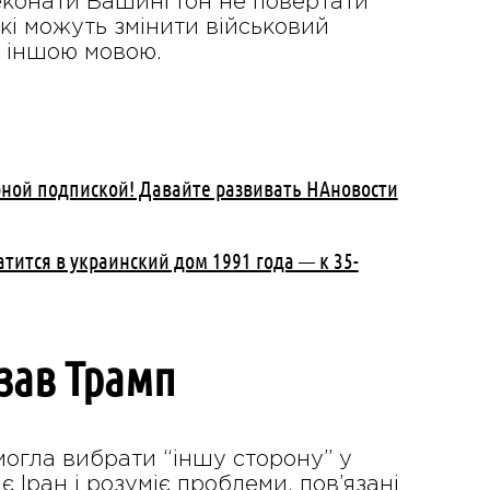
реконати Вашингтон не повертати
які можуть змінити військовий
м іншою мовою.
рной подпиской! Давайте развивать НАновости
атится в украинский дом 1991 года — к 35-
азав Трамп
могла вибрати “іншу сторону” у
є Іран і розуміє проблеми, пов’язані