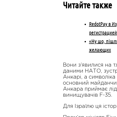
Читайте также
RedotPay в И
регистрацией
«Ну шо, пішл
желающих
Вони з’явилися на т
даними НАТО, зустрі
Анкарі, а символіка
основний майданчик
Анкара приймає лід
винищувачів F-35.
Для Ізраїлю ця істо