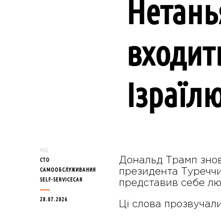
Нетань
входит
Ізраїл
від
Дональд Трамп знову
СТО
САМООБСЛУЖИВАНИЯ
президента Туреччи
SELF-SERVICECAR
представив себе люд
28.07.2026
Ці слова прозвучали