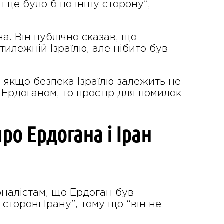
 і це було б по іншу сторону”, —
. Він публічно сказав, що
тилежній Ізраїлю, але нібито був
: якщо безпека Ізраїлю залежить не
з Ердоганом, то простір для помилок
ро Ердогана і Іран
рналістам, що Ердоган був
стороні Ірану”, тому що “він не