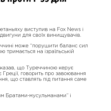
Нетаньяху виступив на Fox News і
двигуни для своїх винищувачів.
реччині може “порушити баланс сил
ю тримається на ізраїльській
сказав, що Туреччиною керує
є Греції, говорить про завоювання
ня, що ставлять під питання саме
им Братами-мусульманами” і