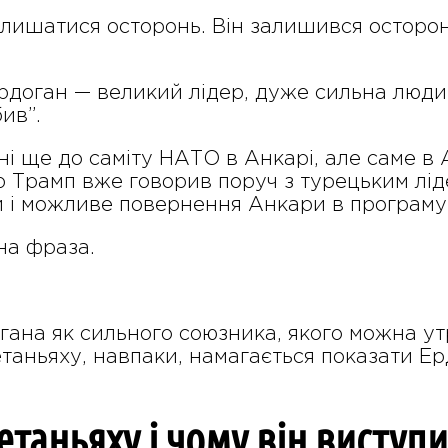
лишатися осторонь. Він залишився осторонь
Ердоган — великий лідер, дуже сильна люди
ив”.
ні ще до саміту НАТО в Анкарі, але саме в
 Трамп вже говорив поруч з турецьким ліде
и і можливе повернення Анкари в програму 
на фраза.
гана як сильного союзника, якого можна у
аньяху, навпаки, намагається показати Ерд
таньяху і чому він виступи