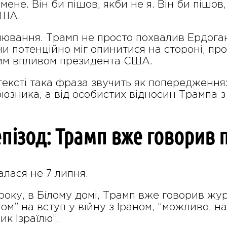
мене. Він би пішов, якби не я. Він би пішов,
США.
вання. Трамп не просто похвалив Ердогана
 потенційно міг опинитися на стороні, про
им впливом президента США.
тексті така фраза звучить як попередження
 союзника, а від особистих відносин Трампа 
пізод: Трамп вже говорив п
алася не 7 липня.
року, в Білому домі, Трамп вже говорив жу
м” на вступ у війну з Іраном, “можливо, на 
к Ізраїлю”.