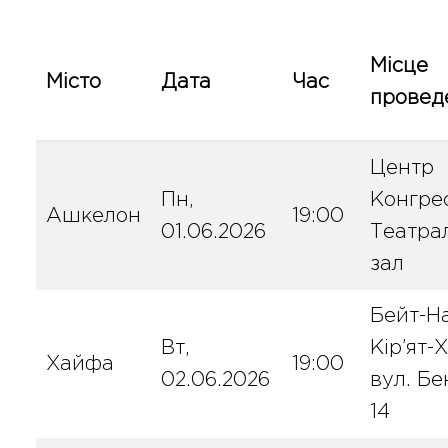
Місце
Місто
Дата
Час
провед
Центр
Пн,
Конгре
Ашкелон
19:00
01.06.2026
Театра
зал
Бейт-Н
Вт,
Кір’ят-Х
Хайфа
19:00
02.06.2026
вул. Бе
14