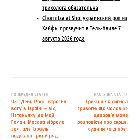
трихолога обязательна
Chornitsa at Sho: украинский рок из
Хайфы прозвучит в Тель-Авиве 7
августа 2026 года
Навігація
ПОПЕРЕДНЯ СТАТТЯ
НАСТУПНА СТАТТЯ
Як “День Росії” втратив
Ерекція як сигнал
по
вагу в Ізраїлі – від
тривоги: що чоловіче
запису
Нетаньяху до Май
здоров’я може
Голан: Москва зібрала
розповісти про серце,
зал, але Ізраїль
судини та діабет
надіслав третій ряд