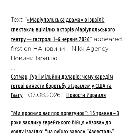
…
«Маріупольська драма» в Ізраїлі:
Text “
спектакль вцілілих акторів Маріупольського
театру — гастролі 1–6 червня 2026
” appeared
first on НАновини – Nikk.Agency
Новини Ізраїлю.
…
Сатмар, Гур і мільйон доларів: чому харедім
готові винести боротьбу з Ізраїлем у США та
Гаагу
Новости Израиля
-
07.08.2026
-
“Ми просимо вас про порятунок”: 16 травня – 3
роки заклику єврейського бійця «Азова» до
уряду Ізраїлю: “на руїнах заводу “Азовсталь”