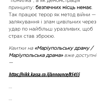
“помилка”, а як демонстрація
принципу:
безпечних місць немає
.
Так працює терор як метод війни —
залякування і злам цивільних через
удар по найбільш уразливих, щоб
страх став зброєю.
Квитки на
«Маріупольську драму /
Маріупольська драма»
вже доступні
—
https://nikk.kassa.co.il/announce/85455
…
…