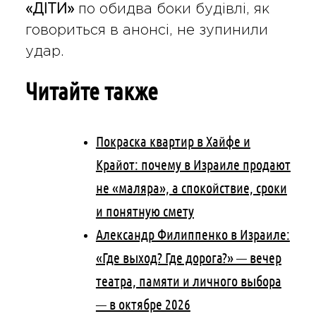
«ДІТИ»
по обидва боки будівлі, як
говориться в анонсі, не зупинили
удар.
Читайте также
Покраска квартир в Хайфе и
Крайот: почему в Израиле продают
не «маляра», а спокойствие, сроки
и понятную смету
Александр Филиппенко в Израиле:
«Где выход? Где дорога?» — вечер
театра, памяти и личного выбора
— в октябре 2026