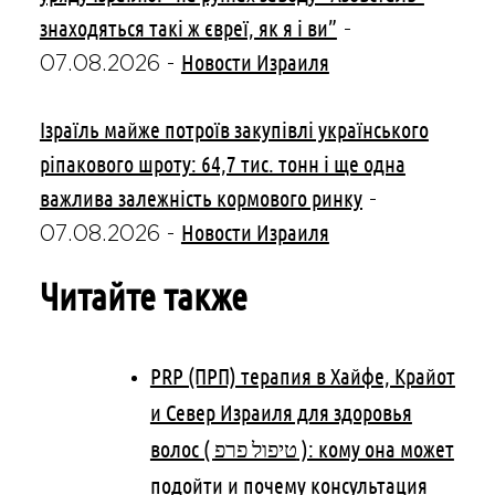
знаходяться такі ж євреї, як я і ви”
-
Новости Израиля
07.08.2026
-
Ізраїль майже потроїв закупівлі українського
ріпакового шроту: 64,7 тис. тонн і ще одна
важлива залежність кормового ринку
-
Новости Израиля
07.08.2026
-
Читайте также
PRP (ПРП) терапия в Хайфе, Крайот
и Север Израиля для здоровья
волос ( טיפול פרפ ): кому она может
подойти и почему консультация