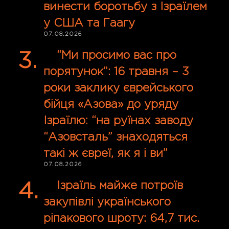
винести боротьбу з Ізраїлем
у США та Гаагу
07.08.2026
“Ми просимо вас про
порятунок”: 16 травня – 3
роки заклику єврейського
бійця «Азова» до уряду
Ізраїлю: “на руїнах заводу
“Азовсталь” знаходяться
такі ж євреї, як я і ви”
07.08.2026
Ізраїль майже потроїв
закупівлі українського
ріпакового шроту: 64,7 тис.