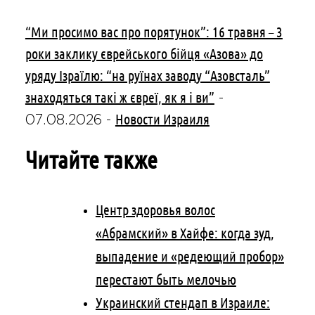
“Ми просимо вас про порятунок”: 16 травня – 3
роки заклику єврейського бійця «Азова» до
уряду Ізраїлю: “на руїнах заводу “Азовсталь”
знаходяться такі ж євреї, як я і ви”
-
Новости Израиля
07.08.2026
-
Читайте также
Центр здоровья волос
«Абрaмский» в Хайфе: когда зуд,
выпадение и «редеющий пробор»
перестают быть мелочью
Украинский стендап в Израиле: