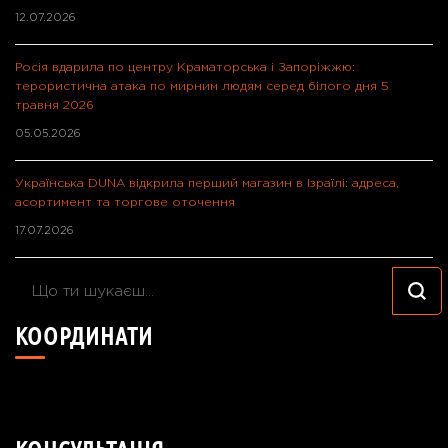
12.07.2026
Росія вдарила по центру Краматорська і Запоріжжю:
терористична атака по мирним людям серед білого дня 5
травня 2026
05.05.2026
Українська DUNA відкрила перший магазин в Ізраїлі: адреса,
асортимент та торгове оточення
17.07.2026
Шукаєте
щось?
КООРДИНАТИ
49°24'40.7"N 26°55'57.8"E