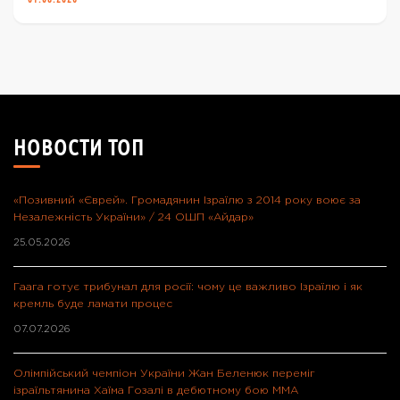
НОВОСТИ ТОП
«Позивний «Єврей». Громадянин Ізраїлю з 2014 року воює за
Незалежність України» / 24 ОШП «Айдар»
25.05.2026
Гаага готує трибунал для росії: чому це важливо Ізраїлю і як
кремль буде ламати процес
07.07.2026
Олімпійський чемпіон України Жан Беленюк переміг
ізраїльтянина Хаїма Гозалі в дебютному бою ММА