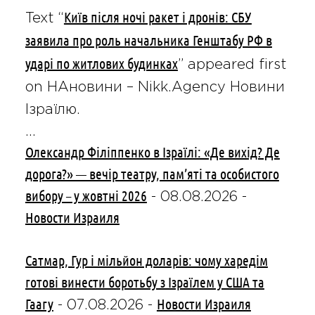
Київ після ночі ракет і дронів: СБУ
Text “
заявила про роль начальника Генштабу РФ в
ударі по житлових будинках
” appeared first
on НАновини – Nikk.Agency Новини
Ізраїлю.
…
Олександр Філіппенко в Ізраїлі: «Де вихід? Де
дорога?» — вечір театру, пам’яті та особистого
вибору – у жовтні 2026
-
08.08.2026
-
Новости Израиля
Сатмар, Гур і мільйон доларів: чому харедім
готові винести боротьбу з Ізраїлем у США та
Гаагу
Новости Израиля
-
07.08.2026
-