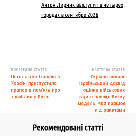
Антон Лирник выступит в четырёх
городах в сентябре 2026
Навігація
ПОПЕРЕДНЯ СТАТТЯ
НАСТУПНА СТАТТЯ
Посольство Ізраїлю в
Україна вивчає
по
Україні приспустило
ізраїльський досвід
запису
прапор в пам’ять про
оцінки військових
загиблих у Києві
втрат: навіщо Києву
модель, яка працює
під ракетами
Рекомендовані статті