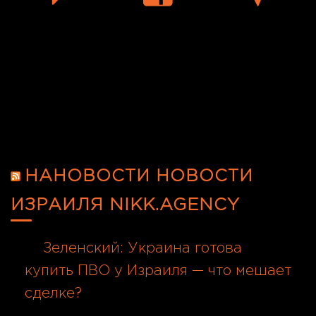
Новини
»
Блог
»
Київ після ночі ракет і
дронів: СБУ заявила про роль
начальника Генштабу РФ в ударі по
житлових будинках
НАНОВОСТИ НОВОСТИ
ИЗРАИЛЯ NIKK.AGENCY
Зеленский: Украина готова
купить ПВО у Израиля — что мешает
сделке?
08.08.2026