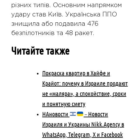
різних типів. Основним напрямком
удару став Київ. Українська ППО
знищила або подавила 476
безпілотників та 48 ракет.
Читайте также
Покраска квартир в Хайфе и
Крайот: почему в Израиле продают
не «маляра», а спокойствие, сроки
и понятную смету
НАновости
– Новости
Израиля и Украины Nikk.Agency в
WhatsApp, Telegram, X и Facebook