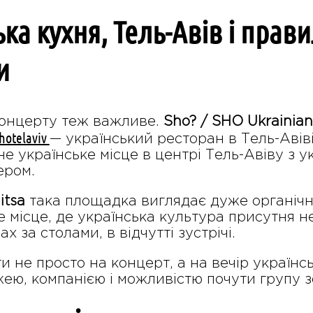
ька кухня, Тель-Авів і пра
и
концерту теж важливе.
Sho? / SHO Ukrainian
hotelaviv
— український ресторан в Тель-Авів
не українське місце в центрі Тель-Авіву з у
ером.
itsa
така площадка виглядає дуже органічно
місце, де українська культура присутня не т
х за столами, в відчутті зустрічі.
и не просто на концерт, а на вечір українс
ею, компанією і можливістю почути групу з