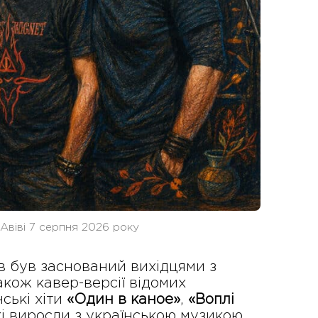
-Авіві 7 серпня 2026 року
в був заснований вихідцями з
акож кавер-версії відомих
ські хіти
«Один в каное»
,
«Воплі
які виросли з українською музикою