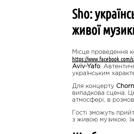
Sho: українс
живої музик
Місце проведення 
https://www.facebook.com/s
Aviv-Yafo
. Автентич
українським характ
Для концерту
Chorn
випадкова сцена. Це 
атмосфері, в розмова
Гості зможуть прийт
з живою музикою, їж