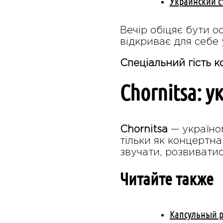
Украинский с
Вечір обіцяє бути ос
відкриває для себе 
Спеціальний гість к
Chornitsa: у
Chornitsa
— україно
тільки як концертна 
звучати, розвиватис
Читайте также
Капсульный р