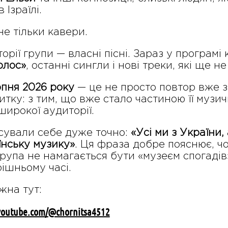
 Ізраїлі.
е тільки кавери.
орії групи — власні пісні. Зараз у програмі 
олос»
, останні сингли і нові треки, які ще н
рпня 2026 року
— це не просто повтор вже з
тку: з тим, що вже стало частиною її музичної
широкої аудиторії.
сували себе дуже точно:
«Усі ми з України, 
їнську музику»
. Ця фраза добре пояснює, ч
 група не намагається бути «музеєм спогаді
ерішньому часі.
жна тут:
.youtube.com/@chornitsa4512