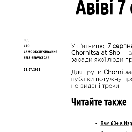
Авіві 7
від
У п’ятницю,
7 серпн
СТО
САМООБСЛУЖИВАНИЯ
Chornitsa at Sho
— в
SELF-SERVICECAR
заради якої люди пр
28.07.2026
Для групи
Chornitsa
публіки потужну про
не видані треки.
Читайте также
Вам 60+ в Из