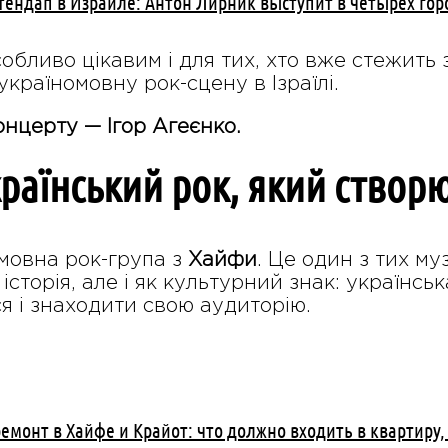
тендап в Израиле: Антон Лирник выступит в четырёх горо
обливо цікавим і для тих, хто вже стежить за
україномовну рок-сцену в Ізраїлі.
онцерту — Ігор Агеєнко.
країнський рок, який створю
мовна рок-група з
Хайфи
. Це один з тих му
історія, але і як культурний знак: українсь
я і знаходити свою аудиторію.
емонт в Хайфе и Крайот: что должно входить в квартиру,