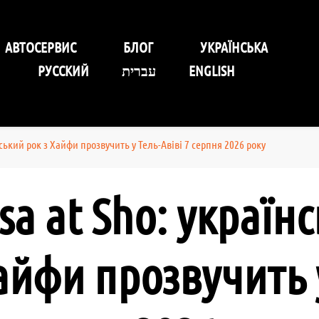
уговування Self-Service Car
АВТОСЕРВИС
БЛОГ
УКРАЇНСЬКА
РУССКИЙ
עברית
ENGLISH
нський рок з Хайфи прозвучить у Тель-Авіві 7 серпня 2026 року
sa at Sho: україн
айфи прозвучить 