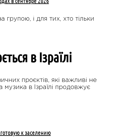
дах в сентябре 2026
 групою, і для тих, хто тільки
ється в Ізраїлі
зичних проєктів, які важливі не
ка музика в Ізраїлі продовжує
 готовую к заселению