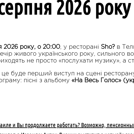
 серпня 2026 року
я 2026 року, о 20:00
, у ресторані
Sho?
в Тел
ечір живого українського року, сильного вок
иходять не просто «послухати музику», а ст
це буде перший виступ на сцені рестора
граму: пісні з альбому
«На Весь Голос» (укр
раиле и Вы продолжаете работать? Возможно, пенсионны