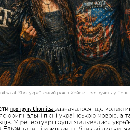
nitsa at Sho: український рок з Хайфи прозвучить у Тель
про групу Chornitsa
сти
зазначалося, що колекти
яє оригінальні пісні українською мовою, а т
ців. У репертуарі групи згадувалися україн
 Ельзи
та інші композиції, близькі людям, 