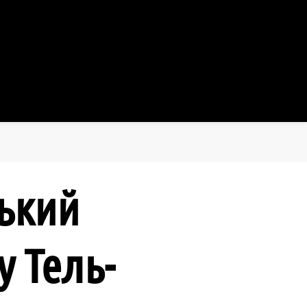
 Хмельницький
ський
у Тель-