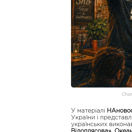
Chor
У матеріалі
НАново
України і представл
українських виконав
Відоплясова»
,
Океан