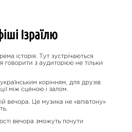
фіші Ізраїлю
рема історія. Тут зустрічаються
ня говорити з аудиторією не тільки
з українським корінням, для друзів
ції між сценою і залом.
ій вечора. Це музика не «впівтону»
ть.
гості вечора зможуть почути