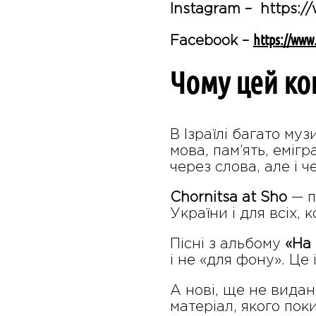
Instagram – https:/
https://www
Facebook –
Чому цей ко
В Ізраїлі багато му
мова, пам’ять, еміг
через слова, але і ч
Chornitsa at Sho
— по
України і для всіх,
Пісні з альбому
«На 
і не «для фону». Це і
А нові, ще не видан
матеріал, якого пок