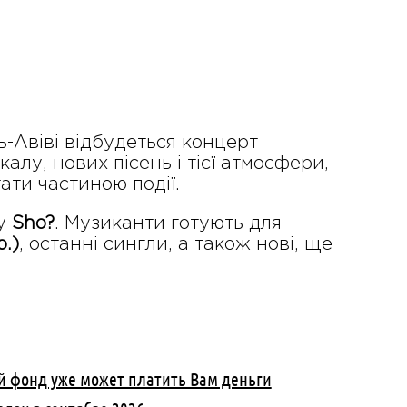
ь-Авіві відбудеться концерт
алу, нових пісень і тієї атмосфери,
ати частиною події.
ну
Sho?
. Музиканти готують для
.)
, останні сингли, а також нові, ще
й фонд уже может платить Вам деньги