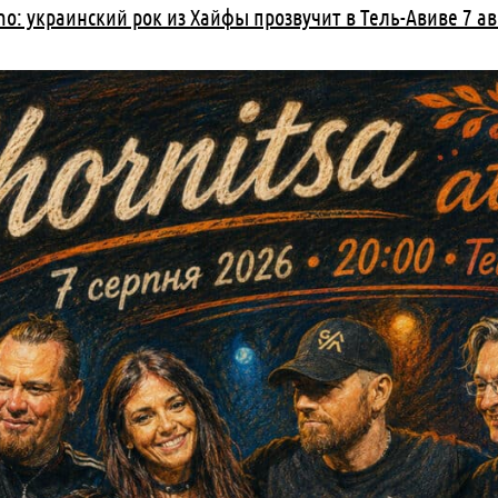
Sho: украинский рок из Хайфы прозвучит в Тель-Авиве 7 ав