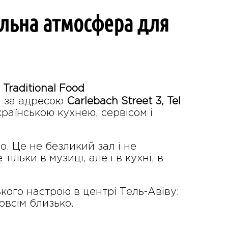
вильна атмосфера для
 Traditional Food
і за адресою
Carlebach Street 3, Tel
країнською кухнею, сервісом і
. Це не безликий зал і не
ільки в музиці, але і в кухні, в
ького настрою в центрі Тель-Авіву:
овсім близько.