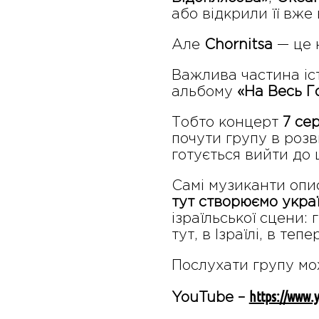
або відкрили її вже в
Але
Chornitsa
— це н
Важлива частина іст
альбому
«На Весь Г
Тобто концерт
7 се
почути групу в розви
готується вийти до 
Самі музиканти опи
тут створюємо укра
ізраїльської сцени:
тут, в Ізраїлі, в теп
Послухати групу мо
https://www
YouTube –