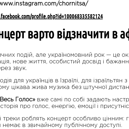
/www.instagram.com/chornitsa/
.facebook.com/profile.php?id=100068335582124
нцерт варто відзначити в а
зичних подій, але україномовний рок — це ок
рація, нове життя, особистий досвід і бажан
ерез звук.
дія для українців в Ізраїлі, для ізраїльтян 
 кому цікава жива музика без штучної дистан
Весь Голос»
вже самі по собі задають настр
сторія про голос, енергію, емоції і присутніс
і треки роблять концерт особливо цінним: 
и немає в звичайному публічному доступі.