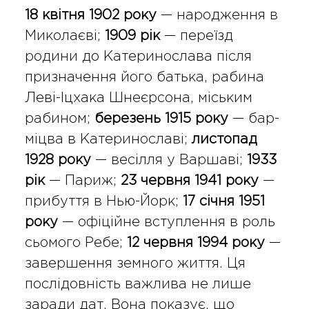
18 квітня 1902 року
— народження в
Миколаєві;
1909 рік
— переїзд
родини до Катеринослава після
призначення його батька, рабина
Леві-Іцхака Шнеєрсона, міським
рабином;
березень 1915 року
— бар-
міцва в Катеринославі;
листопад
1928 року
— весілля у Варшаві;
1933
рік
— Париж;
23 червня 1941 року
—
прибуття в Нью-Йорк;
17 січня 1951
року
— офіційне вступлення в роль
сьомого Ребе;
12 червня 1994 року
—
завершення земного життя. Ця
послідовність важлива не лише
заради дат. Вона показує, що