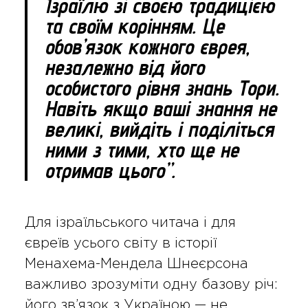
Ізраїлю зі своєю традицією
та своїм корінням. Це
обов’язок кожного єврея,
незалежно від його
особистого рівня знань Тори.
Навіть якщо ваші знання не
великі, вийдіть і поділіться
ними з тими, хто ще не
отримав цього”.
Для ізраїльського читача і для
євреїв усього світу в історії
Менахема-Мендела Шнеєрсона
важливо зрозуміти одну базову річ:
його зв’язок з Україною — не