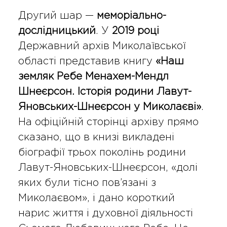
Другий шар —
меморіально-
дослідницький
. У
2019 році
Державний архів Миколаївської
області представив книгу
«Наш
земляк Ребе Менахем-Мендл
Шнеєрсон. Історія родини Лавут-
Яновських-Шнеєрсон у Миколаєві»
.
На офіційній сторінці архіву прямо
сказано, що в книзі викладені
біографії трьох поколінь родини
Лавут-Яновських-Шнеєрсон, «долі
яких були тісно пов’язані з
Миколаєвом», і дано короткий
нарис життя і духовної діяльності