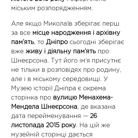
міським розпорядженням.
Але якщо Миколаїв зберігає перш
за все
місце народження і архівну
пам’ять
, то
Дніпро
сьогодні зберігає
вже
живу і діяльну пам’ять
про
Шнеєрсона. Тут його ім’я присутнє
не тільки в розповідях про родину,
але і в міському середовищі. У
Музею історії Дніпра є окрема
сторінка про
вулицю Менахема-
Мендела Шнеєрсона
, де вказана
дата перейменування —
26
листопада 2015 року
. На цій же
музейній сторінці дається