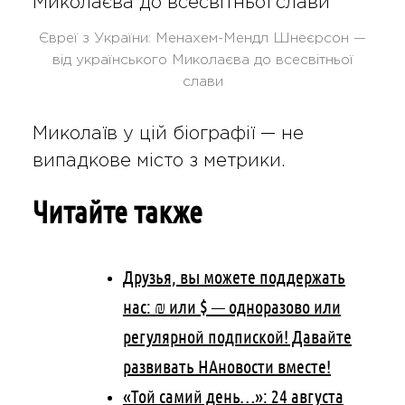
Євреї з України: Менахем-Мендл Шнеєрсон —
від українського Миколаєва до всесвітньої
слави
Миколаїв у цій біографії — не
випадкове місто з метрики.
Читайте также
Друзья, вы можете поддержать
нас: ₪ или $ — одноразово или
регулярной подпиской! Давайте
развивать НАновости вместе!
«Той самий день…»: 24 августа