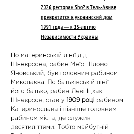
2026 ресторан Sho? в Тель-Авиве
превратится в украинский дом
1991 года — к 35-летию
Независимости Украины
По материнській лінії дід
Шнеєрсона, рабин Меїр-Шломо
Яновський, був головним рабином
Миколаєва. По батьківській лінії
його батько, рабин Леві-Іцхак
Шнеєрсон, став у
1909 році
рабином
Катеринослава і пізніше головним
рабином міста, де служив
десятиліттями. Тобто майбутній