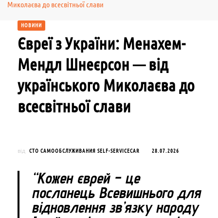
Миколаєва до всесвітньої слави
НОВИНИ
Євреї з України: Менахем-
Мендл Шнеєрсон — від
українського Миколаєва до
всесвітньої слави
СТО САМООБСЛУЖИВАНИЯ SELF-SERVICECAR
28.07.2026
від
“Кожен єврей – це
посланець Всевишнього для
відновлення зв’язку народу