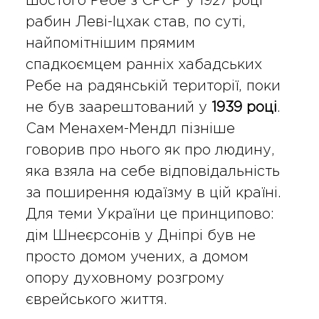
шостого Ребе з СРСР у 1927 році
рабин Леві-Іцхак став, по суті,
найпомітнішим прямим
спадкоємцем ранніх хабадських
Ребе на радянській території, поки
не був заарештований у
1939 році
.
Сам Менахем-Мендл пізніше
говорив про нього як про людину,
яка взяла на себе відповідальність
за поширення юдаїзму в цій країні.
Для теми України це принципово:
дім Шнеєрсонів у Дніпрі був не
просто домом учених, а домом
опору духовному розгрому
єврейського життя.