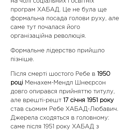
на чолі соціальних і освітніх
програм ХАБАД. Це не була ще
формальна посада голови руху, але
саме тут почалася його
організаційна революція.
Формальне лідерство прийшло
пізніше.
Після смерті шостого Ребе в
1950
році
Менахем-Мендл Шнеєрсон
довго опирався прийняттю титулу,
але врешті-решт
17 січня 1951 року
став сьомим Ребе ХАБАД-Любавич.
Джерела сходяться в головному:
саме після 1951 року ХАБАД з