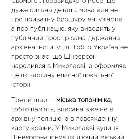
Сьомого Любавицького Ребе. Це
дуже сильна деталь: мова йде не
про приватну брошуру ентузіастів,
а про публікацію, яку виводить у
публічний простір сама державна
архівна інституція. Тобто Україна не
просто знає, що Шнеєрсон
народився в Миколаєві, а оформляє
це як частину власної локальної
історії.
Третій шар —
міська топоніміка
,
тобто пам’ять, вписана вже не в
архівну полицю, а в повсякденну
карту країни. У Миколаєві вулиця
Шнеєрсона існує як діючий міський