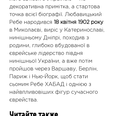
декоративна примітка, а стартова
точка всієї біографії. Любавицький
Ребе народився
18 квітня 1902 року
в Миколаєві, виріс у Катеринославі,
нинішньому Дніпрі, походив з
родини, глибоко вбудованої в
єврейське лідерство півдня
нинішньої України, а вже потім
пройшов через Варшаву, Берлін,
Париж і Нью-Йорк, щоб стати
сьомим Ребе ХАБАД і однією з
найвпливовіших фігур сучасного
єврейства.
Читайте также