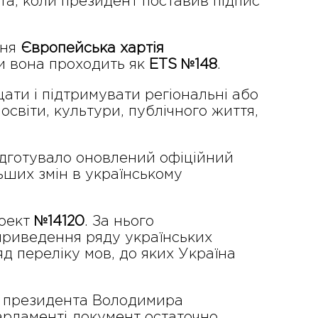
ата, коли президент поставив підпис
ння
Європейська хартія
и вона проходить як
ETS №148
.
щати і підтримувати регіональні або
освіти, культури, публічного життя,
ідготувало оновлений офіційний
ьших змін в українському
роект
№14120
. За нього
приведення ряду українських
яд переліку мов, до яких Україна
м президента Володимира
парламенті документ остаточно