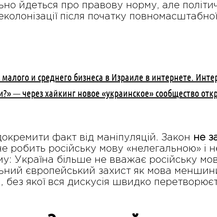
но йдеться про правову норму, але політич
еколонізації після початку повномасштабної 
малого и среднего бизнеса в Израиле в интернете. Инте
и?» — через хайкинг новое «украинское» сообщество отк
докремити факт від маніпуляцій. Закон
не з
 не робить російську мову «нелегальною» і 
му: Україна більше не вважає російську мов
ьний європейський захист як мова меншини
, без якої вся дискусія швидко перетворює