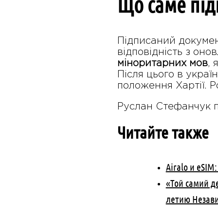
Що саме під
Підписаний докуме
відповідність з он
міноритарних мов
, 
Після цього в украї
положення Хартії. Р
Руслан Стефанчук п
Читайте также
Airalo и eSIM
«Той самий де
летию Незав