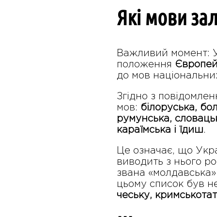
Які мови за
Важливий момент: Ук
положення
Європейс
до мов національних
Згідно з повідомлен
мов:
білоруська, бо
румунська, словацьк
караїмська і їдиш
.
Це означає, що Укра
виводить з нього ро
звана «молдавська» 
цьому список був н
чеську, кримськотат