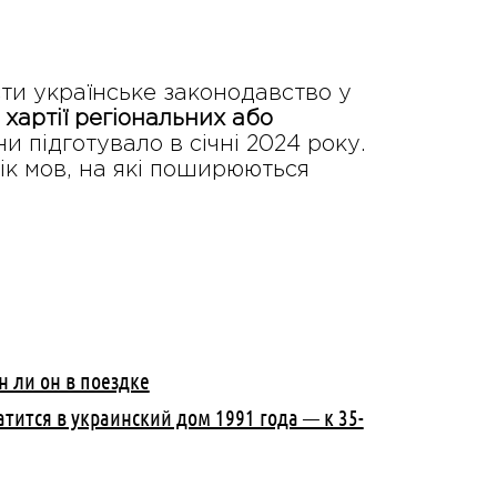
сти українське законодавство у
хартії регіональних або
и підготувало в січні 2024 року.
ік мов, на які поширюються
н ли он в поездке
атится в украинский дом 1991 года — к 35-