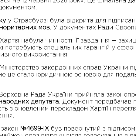
лася не 12 червня 2026 року. Це фінальна д
документом.
ку
у Страсбурзі була відкрита для підписа
іноритарних мов
. У документах Ради Європ
Хартія набула чинності. Її завдання — захи
кі потребують спеціальних гарантій у сфері 
тивного використання.
Міністерство закордонних справ України п
аме це стало юридичною основою для подал
Верховна Рада України прийняла законоп
народних депутата
. Документ передбачав 
ість з оновленим перекладом Хартії і перегл
ення.
закон
№4699-IX
був повернутий з підписо
 майже через півроку після голосування в 