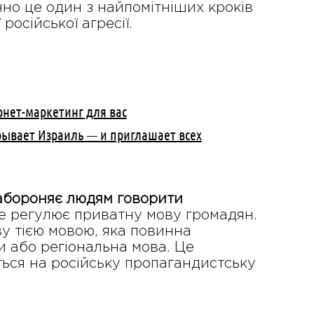
но це один з найпомітніших кроків
російської агресії.
рнет-маркетинг для вас
рывает Израиль — и приглашает всех
абороняє людям говорити
не регулює приватну мову громадян.
у тією мовою, яка повинна
 або регіональна мова. Це
ться на російську пропагандистську