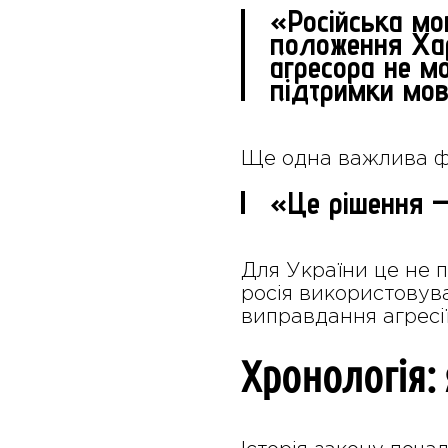
«Російська мо
положення Хар
агресора не м
підтримки мов
Ще одна важлива ф
«Це рішення — 
Для України це не п
росія використовува
виправдання агресії
Хронологія: