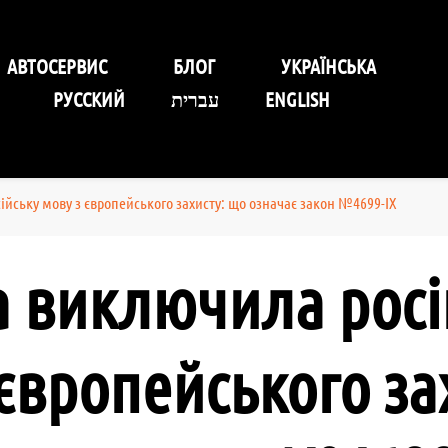
уговування Self-Service Car
АВТОСЕРВИС
БЛОГ
УКРАЇНСЬКА
РУССКИЙ
עברית
ENGLISH
йську мову з європейського захисту: що означає закон №4699-IX
а виключила росі
європейського за