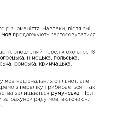
 різноманіття. Навпаки, після змін
 мов
продовжують застосовуватися
ртії, оновлений перелік охоплює 18
огрецька, німецька, польська,
ська, ромська, кримчацька,
у мов національних спільнот, але
ремо з переліку прибирається і так
авства залишається
румунська
. При
й за рахунок ряду мов, включаючи
т
.