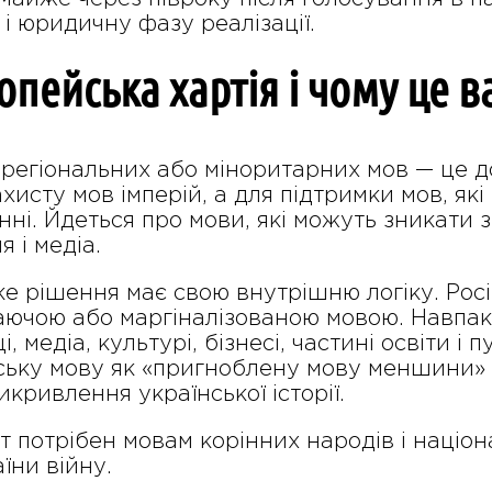
 і юридичну фазу реалізації.
опейська хартія і чому це 
 регіональних або міноритарних мов — це д
хисту мов імперій, а для підтримки мов, які
і. Йдеться про мови, які можуть зникати з 
 і медіа.
е рішення має свою внутрішню логіку. Росі
аючою або маргіналізованою мовою. Навпаки
 медіа, культурі, бізнесі, частині освіти і 
ську мову як «пригноблену мову меншини» —
икривлення української історії.
т потрібен мовам корінних народів і націон
їни війну.