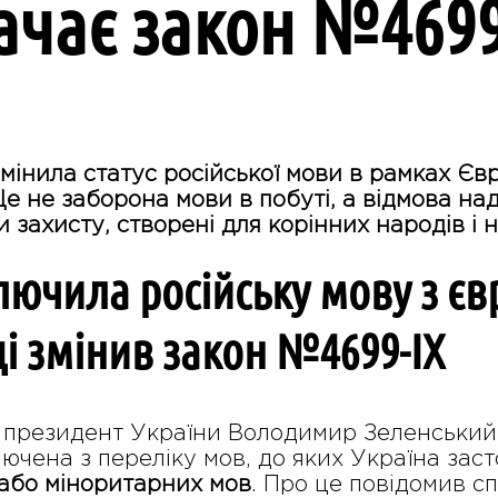
ачає закон №4699
інила статус російської мови в рамках Євр
Це не заборона мови в побуті, а відмова н
и захисту, створені для корінних народів і 
лючила російську мову з єв
і змінив закон №4699-IX
у президент України Володимир Зеленський
лючена з переліку мов, до яких Україна за
 або міноритарних мов
. Про це повідомив с