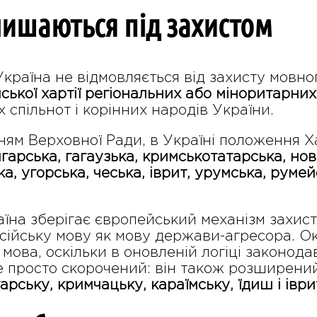
лишаються під захистом
раїна не відмовляється від захисту мовного
ької хартії регіональних або міноритарних
 спільнот і корінних народів України.
ням Верховної Ради, в Україні положення Ха
лгарська, гагаузька, кримськотатарська, нов
а, угорська, чеська, іврит, урумська, румей
їна зберігає європейський механізм захист
сійську мову як мову держави-агресора. Ок
мова, оскільки в оновленій логіці законод
е просто скорочений: він також розширени
арську, кримчацьку, караїмську, їдиш і іври