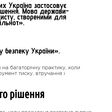
их Україна застосовує
рішення. Мова держави-
хисту, створеними для
ільнот».
у безпеку України».
 на багаторічну практику, коли
румент тиску, втручання і
ого рішення