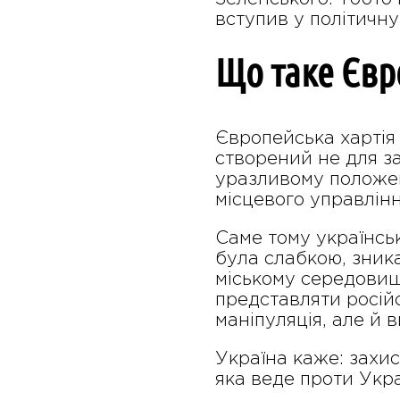
вступив у політичну
Що таке Євр
Європейська хартія
створений не для за
уразливому положенн
місцевого управління
Саме тому українськ
була слабкою, зник
міському середовищі,
представляти росій
маніпуляція, але й в
Україна каже: захис
яка веде проти Укра