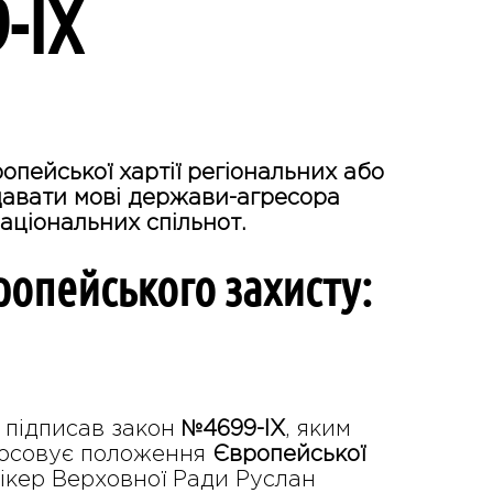
-IX
опейської хартії регіональних або
адавати мові держави-агресора
національних спільнот.
ропейського захисту:
 підписав закон
№4699-IX
, яким
стосовує положення
Європейської
пікер Верховної Ради Руслан