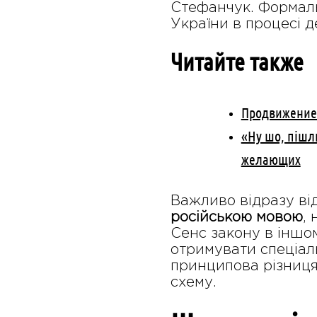
Стефанчук. Формаль
України в процесі д
Читайте также
Продвижение 
«Ну шо, пішл
желающих
Важливо відразу ві
російською мовою
,
Сенс закону в іншо
отримувати спеціал
принципова різниця
схему.