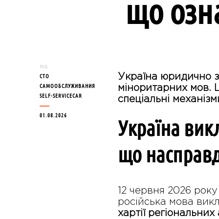
що озн
від
Україна юридично зм
СТО
САМООБСЛУЖИВАНИЯ
міноритарних мов. 
SELF-SERVICECAR
спеціальні механізм
01.08.2026
Україна вик
що насправд
12 червня 2026 рок
російська мова вик
хартії регіональних