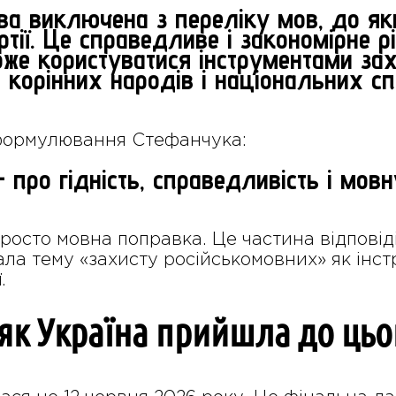
ва виключена з переліку мов, до як
тії. Це справедливе і закономірне 
оже користуватися інструментами за
 корінних народів і національних сп
ормулювання Стефанчука:
про гідність, справедливість і мовн
росто мовна поправка. Це частина відповіді
ла тему «захисту російськомовних» як інст
.
 як Україна прийшла до ць