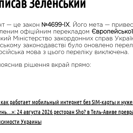
писав Зеленський
нт — це закон
№4699-IX
. Його мета — приве
овленим офіційним перекладом
Європейської 
який Міністерство закордонних справ Україн
нському законодавстві було оновлено перел
осійська мова з цього переліку виключена.
ояснив рішення вкрай прямо:
: как работает мобильный интернет без SIM-карты и нуже
нь…»: 24 августа 2026 ресторан Sho? в Тель-Авиве превр
исимости Украины