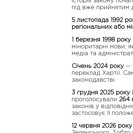
Історія закону поча
під вже прийнятим 
5 листопада 1992 ро
регіональних або м
1 березня 1998 року
міноритарні мови, я
медіа та адміністра
Січень 2024 року
— 
переклад Хартії. С
законодавстві.
3 грудня 2025 року
проголосували
264 
законів у відповідн
застосовує її полож
12 червня 2026 року
Зеленського. Тобто