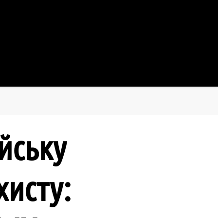
 Хмельницький
йську
хисту: