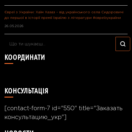
Євреї з України: Хаїм Хазаз – від українського села Сидоровичі
до першої в історії премії Ізраїлю з літератури #євреїзукраїни
26.05.2026
Шукаєте
щось?
КООРДИНАТИ
49°24'40.7"N 26°55'57.8"E
КОНСУЛЬТАЦІЯ
[contact-form-7 id="550" title="Заказать
консультацию_укр"]