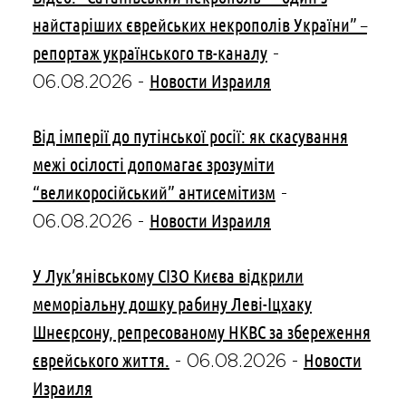
найстаріших єврейських некрополів України” –
репортаж українського тв-каналу
-
Новости Израиля
06.08.2026
-
Від імперії до путінської росії: як скасування
межі осілості допомагає зрозуміти
“великоросійський” антисемітизм
-
Новости Израиля
06.08.2026
-
У Лук’янівському СІЗО Києва відкрили
меморіальну дошку рабину Леві-Іцхаку
Шнеєрсону, репресованому НКВС за збереження
єврейського життя.
Новости
-
06.08.2026
-
Израиля