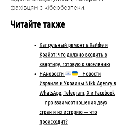
фахівцям з кібербезпеки.
Читайте также
Капсульный ремонт в Хайфе и
Крайот: что должно входить в
квартиру, готовую к заселению
НАновости
– Новости
Израиля и Украины Nikk.Agency в
WhatsApp, Telegram, X и Facebook
— про взаимоотношения двух
стран и их историю — что
происходит?