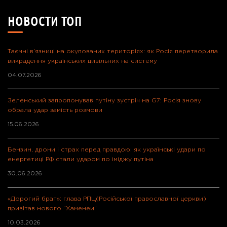
НОВОСТИ ТОП
Таємні в’язниці на окупованих територіях: як Росія перетворила
викрадення українських цивільних на систему
04.07.2026
Зеленський запропонував путіну зустріч на G7: Росія знову
обрала удар замість розмови
15.06.2026
Бензин, дрони і страх перед правдою: як українські удари по
енергетиці РФ стали ударом по іміджу путіна
30.06.2026
«Дорогий брат»: глава РПЦ(Російської православної церкви)
привітав нового “Хаменеи”
10.03.2026