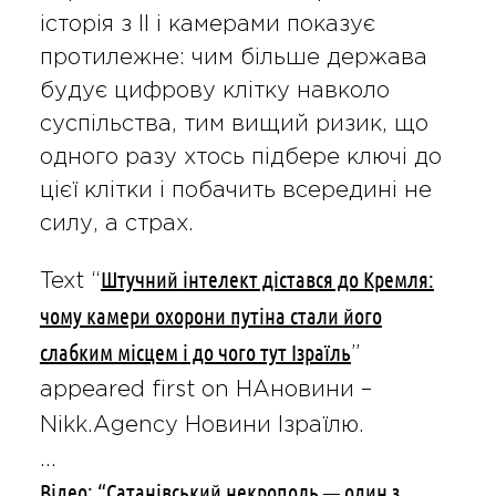
історія з ІІ і камерами показує
протилежне: чим більше держава
будує цифрову клітку навколо
суспільства, тим вищий ризик, що
одного разу хтось підбере ключі до
цієї клітки і побачить всередині не
силу, а страх.
Штучний інтелект дістався до Кремля:
Text “
чому камери охорони путіна стали його
слабким місцем і до чого тут Ізраїль
”
appeared first on НАновини –
Nikk.Agency Новини Ізраїлю.
…
Відео: “Сатанівський некрополь — один з