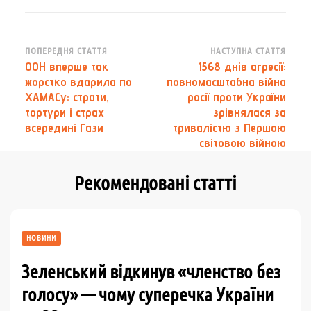
Навігація
ПОПЕРЕДНЯ СТАТТЯ
НАСТУПНА СТАТТЯ
ООН вперше так
1568 днів агресії:
по
жорстко вдарила по
повномасштабна війна
запису
ХАМАСу: страти,
росії проти України
тортури і страх
зрівнялася за
всередині Гази
тривалістю з Першою
світовою війною
Рекомендовані статті
НОВИНИ
Зеленський відкинув «членство без
голосу» — чому суперечка України