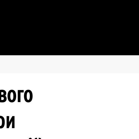
 Хмельницький
вого
ри