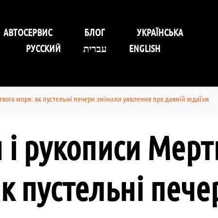
уговування Self-Service Car
АВТОСЕРВИС
БЛОГ
УКРАЇНСЬКА
РУССКИЙ
עברית
ENGLISH
твого моря: як пустельні печери змінили уявлення про давній юдаїзм
 і рукописи Мерт
як пустельні пече