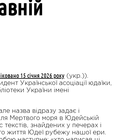
авній
іковано 15 січня 2026 року
(укр.)).
ент Української асоціації юдаїки,
ліотеки України імені
ле назва відразу задає і
 біля Мертвого моря в Юдейській
 текстів, знайдених у печерах і
ого життя Юдеї рубежу нашої ери.
бою наступне: «хто написав ці