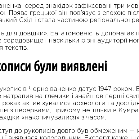
ненка, серед знахідок зафіксовані три мов
ї. Поява грецької він пов’язує з епохою піс
кий Схід і стала частиною регіональної ре
ь для довідки». Багатомовність допомагає 
 середовище і наскільки різні аудиторії мо
 текстів.
кописи були виявлені
кописів Черноіваненко датує 1947 роком. В
о натрапив на глечики і знайшов перші свит
х роках активізувалися археологи та дослід
м з перервами, причому не тільки в Кумран
ахідки «накопичувалися» з часом.
ступ до рукописів довго був обмеженим — м
ції виявився колосальним. Експерт каже, щ