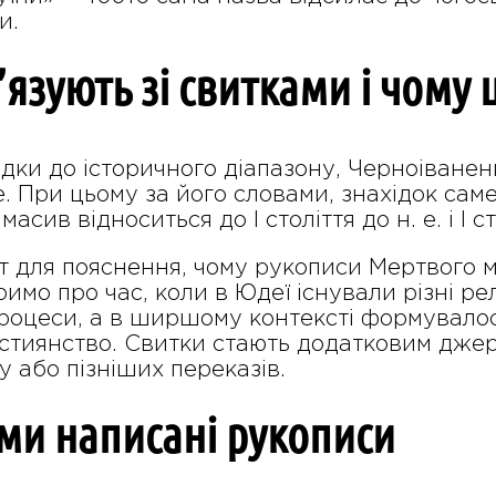
и.
’язують зі свитками і чому
дки до історичного діапазону, Черноіваненко
. е. При цьому за його словами, знахідок саме 
сив відноситься до I століття до н. е. і I сто
 для пояснення, чому рукописи Мертвого м
имо про час, коли в Юдеї існували різні рел
процеси, а в ширшому контексті формувалос
стиянство. Свитки стають додатковим джер
у або пізніших переказів.
и написані рукописи