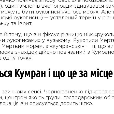
ненко починає з побутової, але показової іс
к), один з членів вченої ради здивувався 
к можуть бути рукописи якогось моря». Але
нські рукописи») — усталений термін у різн
ьку та іврит.
 й тому, що він фіксує різницю між «руко
ми рукописами» у вузькому. Рукописи Мертв
 Мертвим морем, а «кумранські» — ті, що в
сив знахідок дійсно пов’язаний з Кумраном
в одну точку.
ся Кумран і що це за місце
 звичному сенсі. Черноіваненко підкреслює
 центром якоїсь групи, господарським об’є
локація він описується досить чітко.