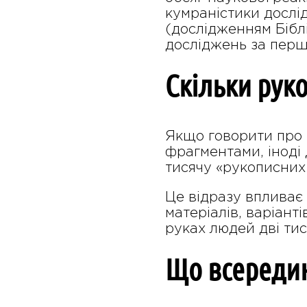
кумраністики дослі
(дослідженням Біблі
досліджень за перш
Скільки руко
Якщо говорити про р
фрагментами, іноді
тисячу «рукописних
Це відразу впливає 
матеріалів, варіанті
руках людей дві тися
Що всередині