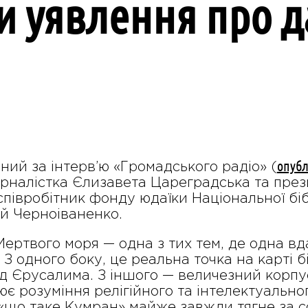
и уявлення про д
опубл
ний за інтерв’ю «Громадського радіо» (
налістка Єлизавета Цареградська та презид
півробітник фонду юдаїки Національної біб
ій Черноіваненко.
ертвого моря — одна з тих тем, де одна вда
у. З одного боку, це реальна точка на карті
ід Єрусалима. З іншого — величезний корпус
ює розуміння релігійного та інтелектуальн
«що таке Кумран» майже завжди тягне за со