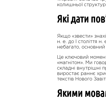
колишньої структур
Які дати пов
Якщо «звести» знахі
н. е. до I століття н
небагато, основний ма
Це ключовий момент
«магнітом». Ми говор
складні внутрішні 
виростає раннє хри
текстів Нового Завіт
Якими мовам