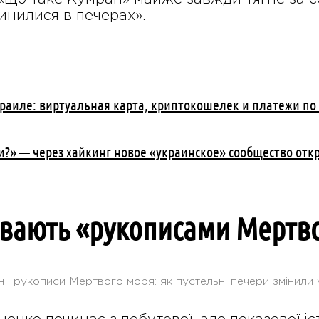
пинилися в печерах».
зраиле: виртуальная карта, криптокошелек и платежи по
и?» — через хайкинг новое «украинское» сообщество отк
ивають «рукописами Мертв
 і рукописи Мертвого моря: як пустельні печери змінили 