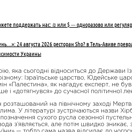
ожете поддержать нас: ₪ или $ — одноразово или регуля
нь…»: 24 августа 2026 ресторан Sho? в Тель-Авиве превр
исимости Украины
ію, яка сьогодні відноситься до Держави Ізр
ізному: Ізраїльське царство, Юдейське цар
ін «Палестина», як нагадує експерт, не бу
ше і «дотягнувся» до сучасної політичної ле
 розташований на північному заході Мертво
лима. У літературі зустрічаються назви Хір
позначення сухого русла сезонної пустельно
ода з’являється, але потім швидко зникає, з
уїни» — тобто сама назва відсилає до чогос