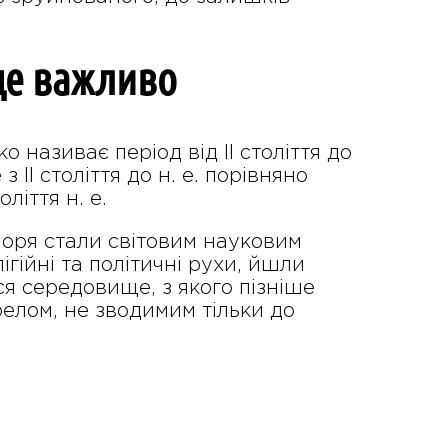
 це важливо
 називає період від II століття до
з II століття до н. е. порівняно
ліття н. е.
оря стали світовим науковим
ігійні та політичні рухи, йшли
я середовище, з якого пізніше
елом, не зводимим тільки до