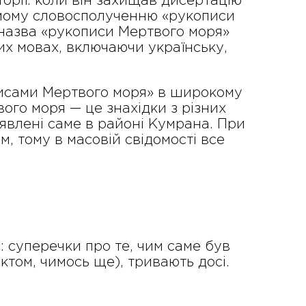
торії: коли він захищав дисертацію
самому словосполученню «рукописи
 назва «рукописи Мертвого моря»
их мовах, включаючи українську,
писами Мертвого моря» в широкому
ого моря — це знахідки з різних
иявлені саме в районі Кумрана. При
, тому в масовій свідомості все
: суперечки про те, чим саме був
ктом, чимось ще), тривають досі.