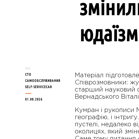
змінил
юдаїзм
від
СТО
Матеріал підготовле
САМООБСЛУЖИВАНИЯ
Співрозмовники: жур
SELF-SERVICECAR
старший науковий с
Вернадського Вітал
01.08.2026
Кумран і рукописи М
географію, і інтриг
пустелі, недалеко в
околицях, який змін
Саме тому питання 