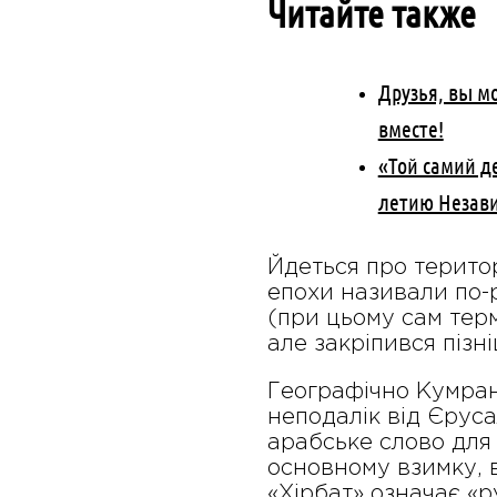
Читайте также
Друзья, вы м
вместе!
«Той самий де
летию Незав
Йдеться про територ
епохи називали по-р
(при цьому сам терм
але закріпився пізні
Географічно Кумран
неподалік від Єруса
арабське слово для 
основному взимку, в
«Хірбат» означає «р