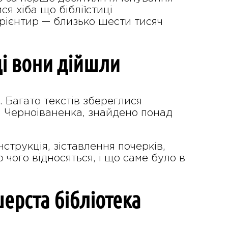
я хіба що бібліїстиці
 орієнтир — близько шести тисяч
яді вони дійшли
 Багато текстів збереглися
и Черноіваненка, знайдено понад
струкція, зіставлення почерків,
о чого відносяться, і що саме було в
шерста бібліотека