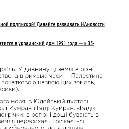
рной подпиской! Давайте развивать НАновости
атится в украинский дом 1991 года — к 35-
аїль. У давнину ці землі в різні
ство, а в римські часи — Палестина
в початковою назвою цих земель,
ксики).
го моря, в Юдейській пустелі,
бат Кумран і Ваді Кумран. «Ваді» —
ї річки: в регіоні дощі бувають в
емля пересихає і тріскається.
ь зруйнованого, до залишків