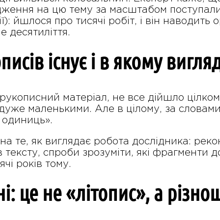
дження на цю тему за масштабом поступалис
ї): йшлося про тисячі робіт, і він наводить
е десятиліття.
писів існує і в якому вигл
укописний матеріал, не все дійшло цілком.
 дуже маленькими. Але в цілому, за словам
 одиниць».
на те, як виглядає робота дослідника: рекон
в тексту, спроби зрозуміти, які фрагменти д
чі років тому.
: це не «літопис», а різно