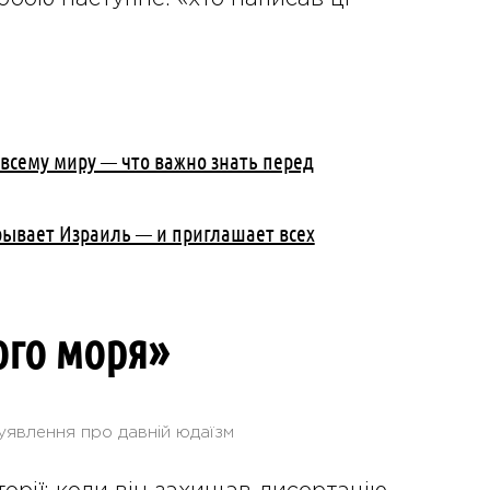
 всему миру — что важно знать перед
рывает Израиль — и приглашает всех
ого моря»
уявлення про давній юдаїзм