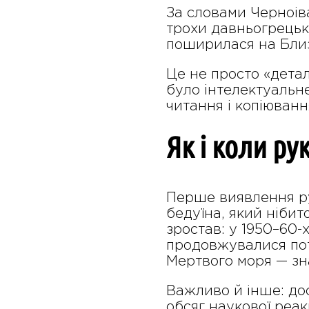
За словами Черноіва
трохи давньогрецько
поширилася на Близь
Це не просто «детал
було інтелектуальне
читання і копіювання
Як і коли ру
Перше виявлення ру
бедуїна, який нібит
зростав: у 1950–60-
продовжувалися поті
Мертвого моря — зн
Важливо й інше: до
обсяг наукової реак