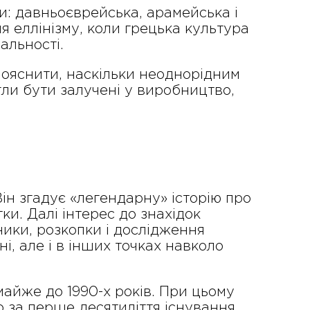
и: давньоєврейська, арамейська і
ля еллінізму, коли грецька культура
альності.
пояснити, наскільки неоднорідним
гли бути залучені у виробництво,
ін згадує «легендарну» історію про
ки. Далі інтерес до знахідок
ники, розкопки і дослідження
і, але і в інших точках навколо
айже до 1990-х років. При цьому
о за перше десятиліття існування