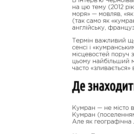
В інтерв’ю Черноіва
на цю тему (2012 рі
моря» — мовляв, «я
(так само як «кумра
англійську, француз
Термін важливий ще
сенсі і «кумранськи
місцевостей поруч з
цьому найбільший ма
часто «зливається» 
Де знаходить
Кумран — не місто в
Кумран (поселенням,
Але як географічна 