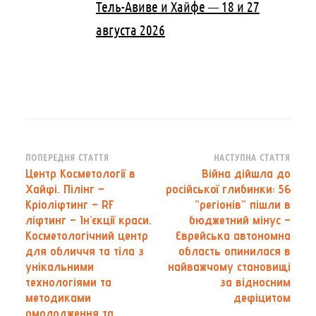
Тель-Авиве и Хайфе — 18 и 27
августа 2026
Навігація
ПОПЕРЕДНЯ СТАТТЯ
НАСТУПНА СТАТТЯ
Центр Косметології в
Війна дійшла до
по
Хайфі. Пілінг –
російської глибинки: 56
запису
Кріоліфтинг – RF
“регіонів” пішли в
ліфтинг – Ін’єкції краси.
бюджетний мінус –
Косметологічний центр
Єврейська автономна
для обличчя та тіла з
область опинилася в
унікальними
найважчому становищі
технологіями та
за відносним
методиками
дефіцитом
омолодження та