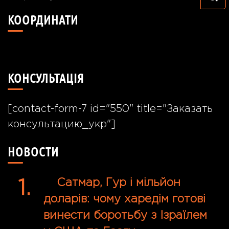
щось?
КООРДИНАТИ
49°24'40.7"N 26°55'57.8"E
КОНСУЛЬТАЦІЯ
[contact-form-7 id="550" title="Заказать
консультацию_укр"]
НОВОСТИ
Сатмар, Гур і мільйон
доларів: чому харедім готові
винести боротьбу з Ізраїлем