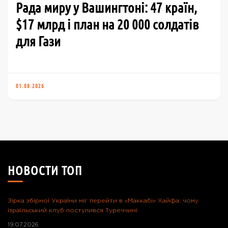
Рада миру у Вашингтоні: 47 країн,
$17 млрд і план на 20 000 солдатів
для Гази
01.08.2026
НОВОСТИ ТОП
Зірка збірної України міг перейти в «Маккабі» Хайфа: чому
ізраїльський клуб поступився Туреччині
19.07.2026