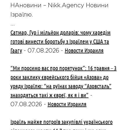
НАновини – Nikk.Agency Новини
Ізраїлю.
…
Сатмар, Гур і мільйон доларів: чому харедім
готові винести боротьбу з Ізраїлем у США та
Гаагу
Новости Израиля
-
07.08.2026
-
“Ми просимо вас про порятунок”: 16 травня – 3
роки заклику єврейського бійця «Азова» до
уряду Ізраїлю: “на руїнах заводу “Азовсталь”
знаходяться такі ж євреї, як я і ви”
-
Новости Израиля
07.08.2026
-
Ізраїль майже потроїв закупівлі українського