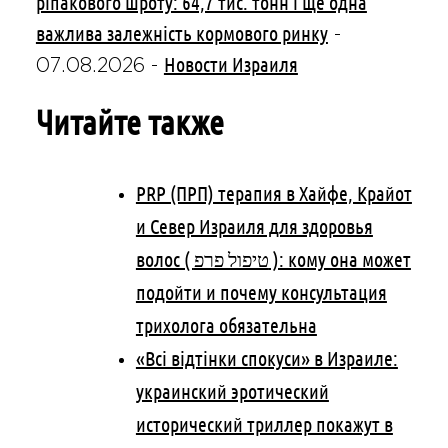
ріпакового шроту: 64,7 тис. тонн і ще одна
важлива залежність кормового ринку
-
Новости Израиля
07.08.2026
-
Читайте также
PRP (ПРП) терапия в Хайфе, Крайот
и Север Израиля для здоровья
волос ( טיפול פרפ ): кому она может
подойти и почему консультация
трихолога обязательна
«Всі відтінки спокуси» в Израиле:
украинский эротический
исторический триллер покажут в