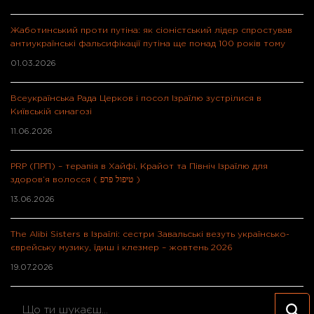
Жаботинський проти путіна: як сіоністський лідер спростував
антиукраїнські фальсифікації путіна ще понад 100 років тому
01.03.2026
Всеукраїнська Рада Церков і посол Ізраїлю зустрілися в
Київській синагозі
11.06.2026
PRP (ПРП) – терапія в Хайфі, Крайот та Північ Ізраїлю для
здоров’я волосся ( טיפול פרפ )
13.06.2026
The Alibi Sisters в Ізраїлі: сестри Завальські везуть українсько-
єврейську музику, їдиш і клезмер – жовтень 2026
19.07.2026
Шукаєте