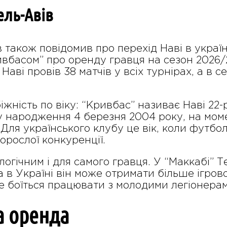
ель-Авів
 також повідомив про перехід Наві в україн
вбасом” про оренду гравця на сезон 2026/2
Наві провів 38 матчів у всіх турнірах, а в с
ність по віку: “Кривбас” називає Наві 22-р
ту народження 4 березня 2004 року, на мом
 Для українського клубу це вік, коли футб
орослої конкуренції.
логічним і для самого гравця. У “Маккабі”
а в Україні він може отримати більше ігрово
не боїться працювати з молодими легіонера
а оренда