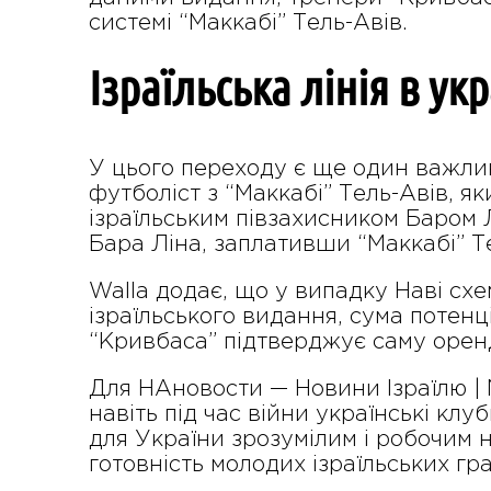
системі “Маккабі” Тель-Авів.
Ізраїльська лінія в ук
У цього переходу є ще один важлив
футболіст з “Маккабі” Тель-Авів, я
ізраїльським півзахисником Баром Л
Бара Ліна, заплативши “Маккабі” Те
Walla додає, що у випадку Наві схе
ізраїльського видання, сума потен
“Кривбаса” підтверджує саму оренд
Для НАновости — Новини Ізраїлю | N
навіть під час війни українські кл
для України зрозумілим і робочим на
готовність молодих ізраїльських гр