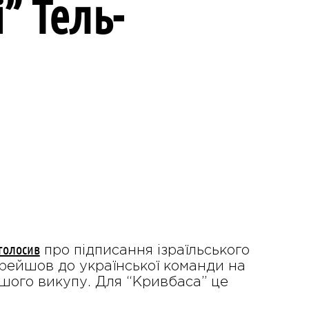
” Тель-
голосив
про підписання ізраїльського
ерейшов до української команди на
ьшого викупу. Для “Кривбаса” це