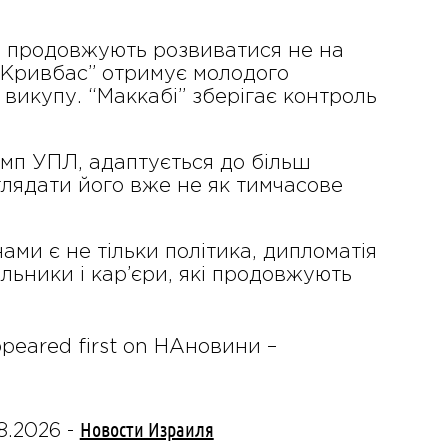
ною продовжують розвиватися не на
. “Кривбас” отримує молодого
 викупу. “Маккабі” зберігає контроль
емп УПЛ, адаптується до більш
глядати його вже не як тимчасове
нами є не тільки політика, дипломатія
альники і кар’єри, які продовжують
ppeared first on НАновини –
Новости Израиля
8.2026
-