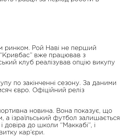
им ринком. Рой Наві не перший
е “Кривбас” вже працював з
нський клуб реалізував опцію викупу
упу по закінченні сезону. За даними
сяч євро. Офіційний реліз
спортивна новина. Вона показує, що
м, а ізраїльський футбол залишається
і довіра до школи “Маккабі”, і
витку кар’єри.