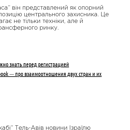
аса” він представлений як опорний
 позицію центрального захисника. Це
ає не тільки техніки, але й
трансферного ринку.
ажно знать перед регистрацией
ebook — про взаимоотношения двух стран и их