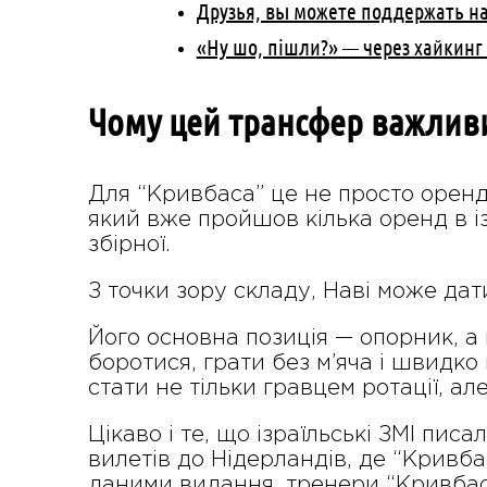
Друзья, вы можете поддержать на
«Ну шо, пішли?» — через хайкинг
Чому цей трансфер важлив
Для “Кривбаса” це не просто оренд
який вже пройшов кілька оренд в із
збірної.
З точки зору складу, Наві може дат
Його основна позиція — опорник, а 
боротися, грати без м’яча і швидко
стати не тільки гравцем ротації, 
Цікаво і те, що ізраїльські ЗМІ пи
вилетів до Нідерландів, де “Кривба
даними видання, тренери “Кривбаса