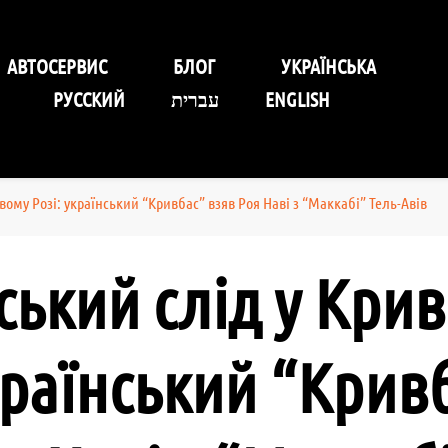
уговування Self-Service Car
АВТОСЕРВИС
БЛОГ
УКРАЇНСЬКА
РУССКИЙ
עברית
ENGLISH
ивому Розі: український “Кривбас” взяв Роя Наві з “Маккабі” Тель-Авів
ський слід у Кри
країнський “Крив