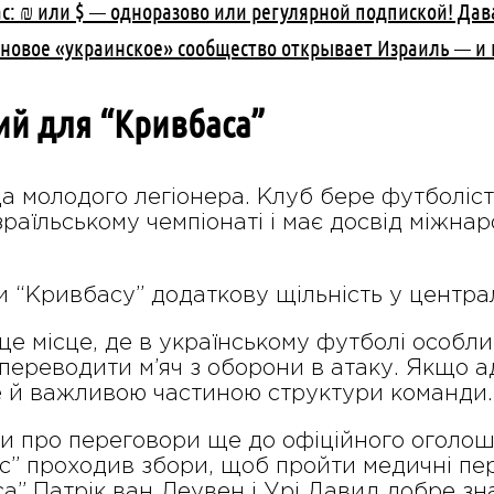
с: ₪ или $ — одноразово или регулярной подпиской! Дав
 новое «украинское» сообщество открывает Израиль — 
ий для “Кривбаса”
а молодого легіонера. Клуб бере футболіста
раїльському чемпіонаті і має досвід міжнар
и “Кривбасу” додаткову щільність у централ
це місце, де в українському футболі особли
 переводити м’яч з оборони в атаку. Якщо 
але й важливою частиною структури команди.
сали про переговори ще до офіційного оголо
с” проходив збори, щоб пройти медичні пере
” Патрік ван Леувен і Урі Давид добре зна