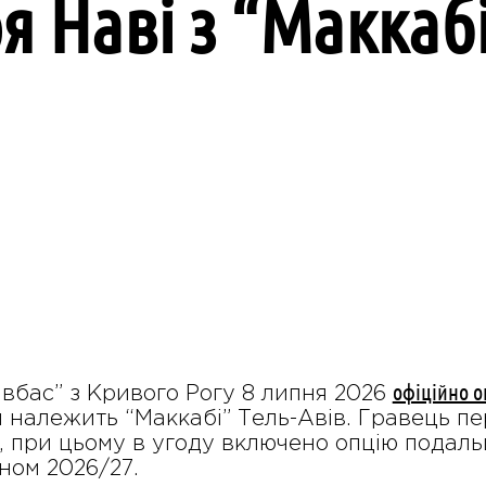
я Наві з “Маккабі
офіційно о
вбас” з Кривого Рогу 8 липня 2026
й належить “Маккабі” Тель-Авів. Гравець п
, при цьому в угоду включено опцію подал
ном 2026/27.