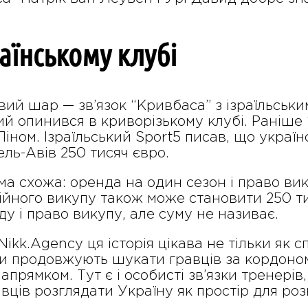
раїнському клубі
ий шар — зв’язок “Кривбаса” з ізраїльськ
кий опинився в криворізькому клубі. Раніш
іном. Ізраїльський Sport5 писав, що украї
ль-Авів 250 тисяч євро.
ма схожа: оренда на один сезон і право вик
ційного викупу також може становити 250 ти
у і право викупу, але суму не називає.
ikk.Agency ця історія цікава не тільки як 
уби продовжують шукати гравців за кордоно
прямком. Тут є і особисті зв’язки тренерів, 
авців розглядати Україну як простір для роз