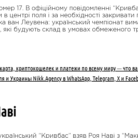
номер 17. В офіційному повідомленні “Кривб
 в центрі поля і за необхідності закривати
а ван Леувена: український чемпіонат вимаг
х, які будують склад в умовах обмеженого 
 карта, криптокошелек и платежи по всему миру — что в
я и Украины Nikk.Agency в WhatsApp, Telegram, X и Fac
аві