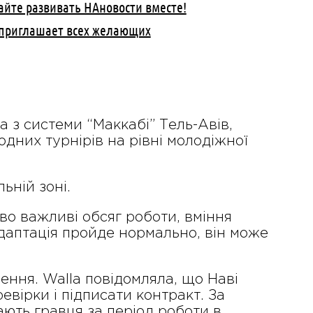
айте развивать НАновости вместе!
и приглашает всех желающих
 з системи “Маккабі” Тель-Авів,
одних турнірів на рівні молодіжної
ьній зоні.
во важливі обсяг роботи, вміння
адаптація пройде нормально, він може
шення. Walla повідомляла, що Наві
вірки і підписати контракт. За
ють гравця за період роботи в