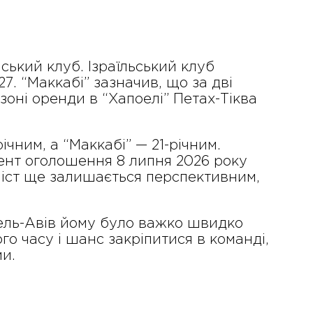
ський клуб. Ізраїльський клуб
7. “Маккабі” зазначив, що за дві
езоні оренди в “Хапоелі” Петах-Тіква
ічним, а “Маккабі” — 21-річним.
ент оголошення 8 липня 2026 року
оліст ще залишається перспективним,
 Тель-Авів йому було важко швидко
го часу і шанс закріпитися в команді,
ми.