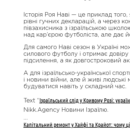
Історія Роя Наві — це приклад того
рівні гучних декларацій, а через к
півзахисника з ізраїльською школою
над кар’єрою футболіста, але дає 
Для самого Наві сезон в Україні м
силового футболу і отримає довіру
підсилення, а як довгостроковий ак
А для ізраїльсько-української спорт
і новини війни, але й живі людські
будуватися навіть у складний час.
Ізраїльський слід у Кривому Розі: украї
Text “
Nikk.Agency Новини Ізраїлю.
…
Капітальний ремонт у Хайфі та Крайот: чому ц