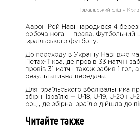
Ізраїльський слід у Кри
Аарон Рой Наві народився 4 березня 
робоча нога — права. Футбольний шл
ізраїльського футболу.
До переходу в Україну Наві вже мав
Петах-Тіква, де провів 33 матчі і з
провів 31 матч і також забив 1 гол, 
результативна передача.
Для ізраїльського вболівальника п
збірні Ізраїлю — U-18, U-19, U-20 і
році, де збірна Ізраїлю дійшла до пі
Читайте также