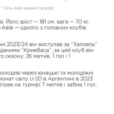
і” Тель-Авів новини Ізраїлю
Його зріст — 181 см, вага — 70 кг,
-Авів — одного з головних клубів
ні 2023/24 він виступав за “Хапоель”
а даними “Кривбаса”, за цей клуб він
сезону: 26 матчів, 1 гол і 1
роходив через юнацькі та молодіжні
піонат світу U-20 в Аргентині в 2023
рав на турнірі 7 матчів і забив 1 гол.