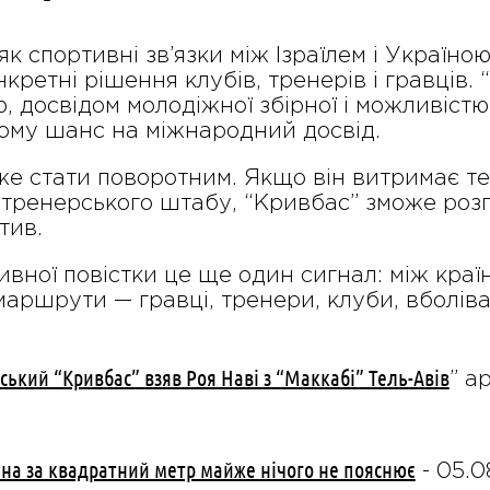
, як спортивні зв’язки між Ізраїлем і Украї
онкретні рішення клубів, тренерів і гравців
, досвідом молодіжної збірної і можливістю
йому шанс на міжнародний досвід.
оже стати поворотним. Якщо він витримає т
 тренерського штабу, “Кривбас” зможе роз
тив.
ивної повістки це ще один сигнал: між краї
 маршрути — гравці, тренери, клуби, вболів
нський “Кривбас” взяв Роя Наві з “Маккабі” Тель-Авів
” a
іна за квадратний метр майже нічого не пояснює
-
05.0