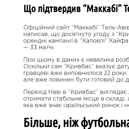
Що підтвердив “Маккабі” Т
Офіційний сайт “Маккабі” Тель-Авів
написав, що досягнуто угоду з “Кри
орендні кампанії в “Хапоелі” Хайфа 
— 33 матчі.
При цьому в даних є невелика розбіж
Оскільки сам “Кривбас” вказує да
гравцеві вже виповнилося 22 роки.
але вже повинен бути готовий до д
Перехід Наві в “Кривбас” виглядає 
отримати стабільне місце в складі, 
яка вже знає ізраїльський ринок і 
Більше, ніж футбольн