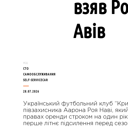
взяв Ро
Авів
від
СТО
САМООБСЛУЖИВАНИЯ
SELF-SERVICECAR
28.07.2026
Український футбольний клуб “Кри
півзахисника Аарона Роя Наві, яки
правах оренди строком на один рік
перше літнє підсилення перед сезо