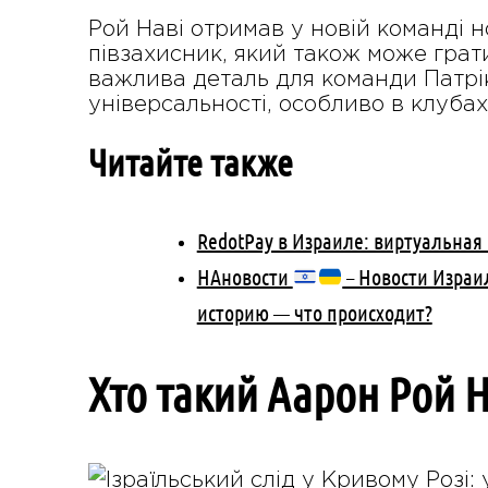
Рой Наві отримав у новій команді 
півзахисник, який також може грати
важлива деталь для команди Патрік
універсальності, особливо в клуба
Читайте также
RedotPay в Израиле: виртуальная
НАновости
– Новости Израил
историю — что происходит?
Хто такий Аарон Рой Н