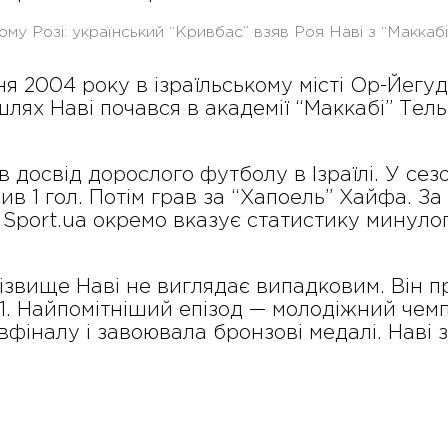
вому Розі: український “Кривбас” взяв Роя Наві з “Маккаб
2004 року в ізраїльському місті Ор-Йегуда. 
ях Наві почався в академії “Маккабі” Тель
 досвід дорослого футболу в Ізраїлі. У сезо
абив 1 гол. Потім грав за “Хапоель” Хайфа. З
а Sport.ua окремо вказує статистику минулого 
різвище Наві не виглядає випадковим. Він п
 U-21. Найпомітніший епізод — молодіжний чем
вфіналу і завоювала бронзові медалі. Наві зіг