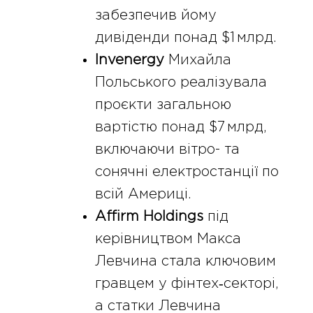
забезпечив йому
дивіденди понад $1 млрд.
Invenergy
Михайла
Польського реалізувала
проєкти загальною
вартістю понад $7 млрд,
включаючи вітро- та
сонячні електростанції по
всій Америці.
Affirm Holdings
під
керівництвом Макса
Левчина стала ключовим
гравцем у фінтех‑секторі,
а статки Левчина