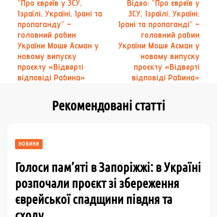
“Про євреїв у ЗСУ,
Відео: “Про євреїв у
по
Ізраїлі, Україні, Ірані та
ЗСУ, Ізраїлі, Україні,
запису
пропаганду” –
Ірані та пропаганді” –
головний рабин
головний рабин
України Моше Асман у
України Моше Асман у
новому випуску
новому випуску
проєкту «Відверті
проєкту «Відверті
відповіді Рабина»
відповіді Рабина»
Рекомендовані статті
НОВИНИ
Голоси пам’яті в Запоріжжі: в Україні
розпочали проєкт зі збереження
єврейської спадщини півдня та
сходу