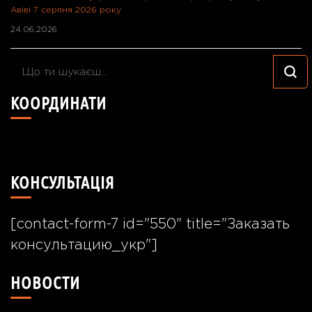
Авіві 7 серпня 2026 року
24.06.2026
Шукаєте
щось?
КООРДИНАТИ
49°24'40.7"N 26°55'57.8"E
КОНСУЛЬТАЦІЯ
[contact-form-7 id="550" title="Заказать
консультацию_укр"]
НОВОСТИ