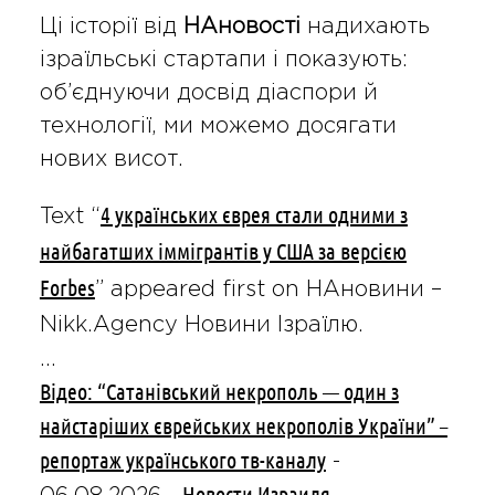
Ці історії від
НАновості
надихають
ізраїльські стартапи і показують:
об’єднуючи досвід діаспори й
технології, ми можемо досягати
нових висот.
4 українських єврея стали одними з
Text “
найбагатших іммігрантів у США за версією
Forbes
” appeared first on НАновини –
Nikk.Agency Новини Ізраїлю.
…
Відео: “Сатанівський некрополь — один з
найстаріших єврейських некрополів України” –
репортаж українського тв-каналу
-
Новости Израиля