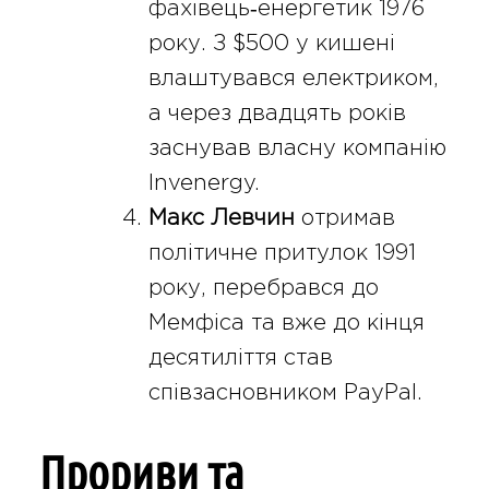
фахівець‑енергетик 1976
року. З $500 у кишені
влаштувався електриком,
а через двадцять років
заснував власну компанію
Invenergy.
Макс Левчин
отримав
політичне притулок 1991
року, перебрався до
Мемфіса та вже до кінця
десятиліття став
співзасновником PayPal.
Прориви та