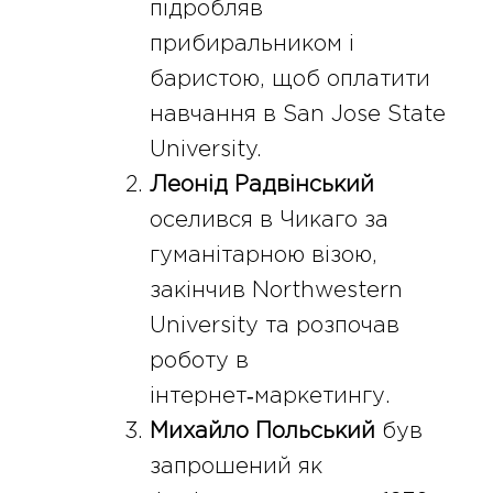
підробляв
прибиральником і
баристою, щоб оплатити
навчання в San Jose State
University.
Леонід Радвінський
оселився в Чикаго за
гуманітарною візою,
закінчив Northwestern
University та розпочав
роботу в
інтернет‑маркетингу.
Михайло Польський
був
запрошений як