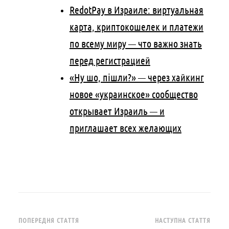
RedotPay в Израиле: виртуальная
карта, криптокошелек и платежи
по всему миру — что важно знать
перед регистрацией
«Ну шо, пішли?» — через хайкинг
новое «украинское» сообщество
открывает Израиль — и
приглашает всех желающих
Навігація
ПОПЕРЕДНЯ СТАТТЯ
НАСТУПНА СТАТТЯ