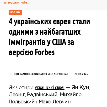
за версією Forbes
НОВИНИ
4 українських єврея стали
одними з найбагатших
іммігрантів у США за
версією Forbes
СТО САМООБСЛУЖИВАНИЯ SELF-SERVICECAR
28.07.2026
від
українські євреї
Як чотири
—
Ян Кум
,
Леонід Радвінський
,
Михайло
Польський
і
Макс Левчин
—