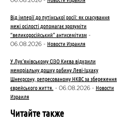
06.08.2026
-
Від імперії до путінської росії: як скасування
межі осілості допомагає зрозуміти
“великоросійський” антисемітизм
-
Новости Израиля
06.08.2026
-
У Лук’янівському СІЗО Києва відкрили
меморіальну дошку рабину Леві-Іцхаку
Шнеєрсону, репресованому НКВС за збереження
єврейського життя.
Новости
-
06.08.2026
-
Израиля
Читайте также