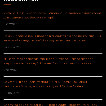
Україна, Орда і «колоніалізм навпаки»: що пропонує нова рамка
для розмови про Росію та імперії
11.07.2026
Другий ізраїльський імпортер відмовився від російської пшениці:
зерновий скандал в Ізраїлі виходить за рамки торгівлі
04.05.2026
Мін’юст Росії розмістив фільм про “Гітлера – визволителя”:
нацистська агітка опублікована без історичних пояснень
27.07.2026
Єрусалим під землею: таємниці “Стіни Плачу”, де камені
пам’ятають більше, ніж книги – тунелі Західної стіни
09.06.2026
Chornitsa at Sho: український рок з Хайфи прозвучить у Тель-