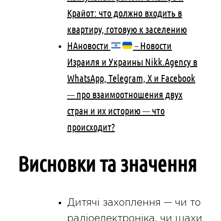
Крайот: что должно входить в
квартиру, готовую к заселению
НАновости
– Новости
Израиля и Украины Nikk.Agency в
WhatsApp, Telegram, X и Facebook
— про взаимоотношения двух
стран и их историю — что
происходит?
Висновки та значення
Дитячі захоплення — чи то
радіоелектроніка, чи шахи