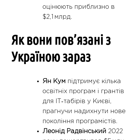
оцінюють приблизно в
$2,1 млрд.
Як вони пов’язані з
Україною зараз
Ян Кум
підтримує кілька
освітніх програм і грантів
для IT‑табірів у Києві,
прагнучи надихнути нове
покоління програмістів.
Леонід Радвінський
2022