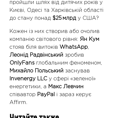
пройшли шлях від дитячих років у
Києві, Одесі та Харківській області
до стану понад
$25 млрд
у США?
Кожен із них створив або очолив
компанію світового рівня:
Ян Кум
стояв біля витоків
WhatsApp
,
Леонід Радвінський
зробив
OnlyFans
глобальним феноменом,
Михайло Польський
заснував
Invenergy LLC
у сфері «зеленої»
енергетики, а
Макс Левчин
співавтор
PayPal
і зараз керує
Affirm.
Читайте также