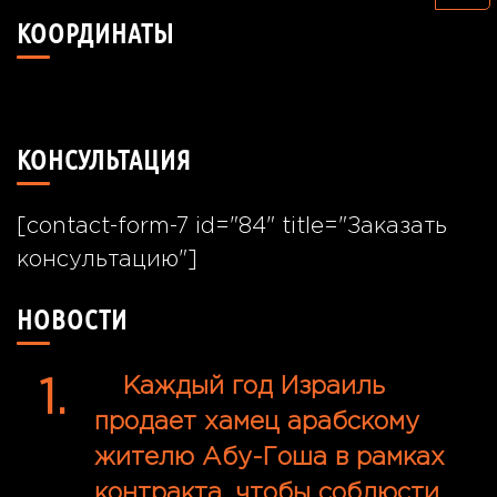
что-
КООРДИНАТЫ
то?
49°24'40.7"N 26°55'57.8"E
КОНСУЛЬТАЦИЯ
[contact-form-7 id="84" title="Заказать
консультацию"]
НОВОСТИ
Каждый год Израиль
продает хамец арабскому
жителю Абу-Гоша в рамках
контракта, чтобы соблюсти