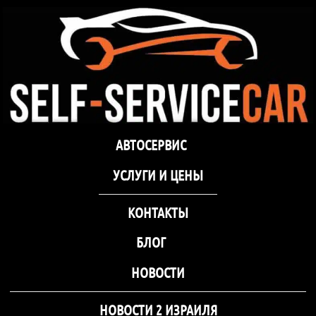
самообслуживания Self-
Service Car Хмельницкий
Автосервис СТО
Автосервис СТО самообслуживания Self-
АВТОСЕРВИС
самообслуживания Self-
Service Car Хмельницкий
Service Car Хмельницкий
УCЛУГИ И ЦЕНЫ
КОНТАКТЫ
БЛОГ
НОВОСТИ
НОВОСТИ 2 ИЗРАИЛЯ