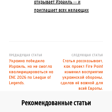
открывает Израиль — и
приглашает всех желающих
Навигация
ПРЕДЫДУЩАЯ СТАТЬЯ
СЛЕДУЮЩАЯ СТАТЬЯ
Украина победила
Статья рассказывает,
по
Израиль, но не смогла
как проект Fire Point
записям
квалифицироваться на
изменил восприятие
ENC 2026 по League of
украинской обороны,
Legends.
сделав её важной для
всей Европы.
Рекомендованные статьи